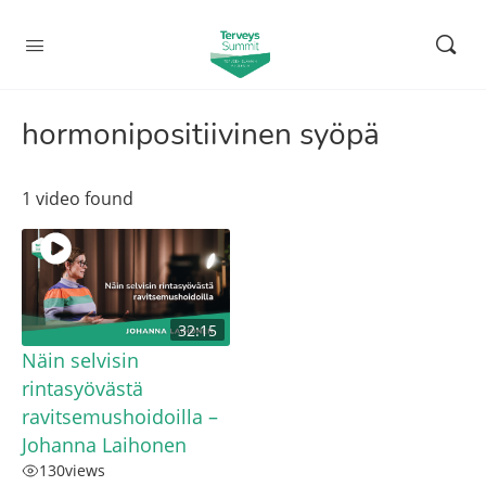
hormonipositiivinen syöpä
1 video found
32:15
Näin selvisin
rintasyövästä
ravitsemushoidoilla –
Johanna Laihonen
130
views