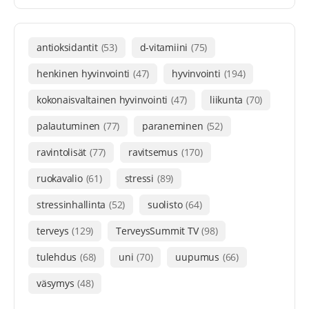
antioksidantit
(53)
d-vitamiini
(75)
henkinen hyvinvointi
(47)
hyvinvointi
(194)
kokonaisvaltainen hyvinvointi
(47)
liikunta
(70)
palautuminen
(77)
paraneminen
(52)
ravintolisät
(77)
ravitsemus
(170)
ruokavalio
(61)
stressi
(89)
stressinhallinta
(52)
suolisto
(64)
terveys
(129)
TerveysSummit TV
(98)
tulehdus
(68)
uni
(70)
uupumus
(66)
väsymys
(48)