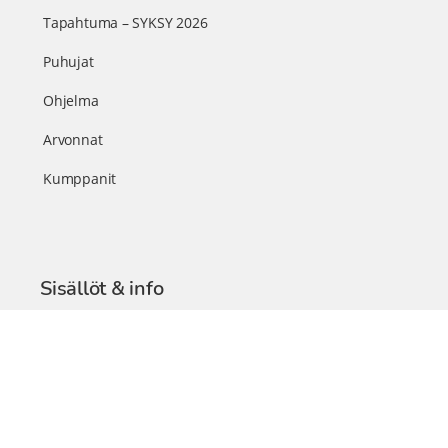
Tapahtuma – SYKSY 2026
Puhujat
Ohjelma
Arvonnat
Kumppanit
Sisällöt & info
TerveysSummit Podcast
Blogi – Artikkelit
Liity VIP-jäseneksi