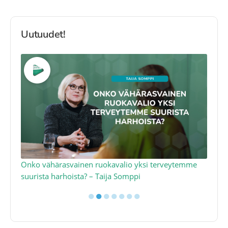
Uutuudet!
a
Onko vähärasvainen ruokavalio yksi terveytemme
Ko
suurista harhoista? – Taija Somppi
tod
●
●
●
●
●
●
●