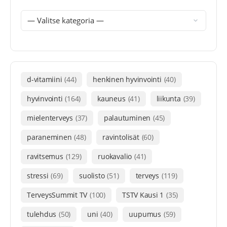
d-vitamiini
(44)
henkinen hyvinvointi
(40)
hyvinvointi
(164)
kauneus
(41)
liikunta
(39)
mielenterveys
(37)
palautuminen
(45)
paraneminen
(48)
ravintolisät
(60)
ravitsemus
(129)
ruokavalio
(41)
stressi
(69)
suolisto
(51)
terveys
(119)
TerveysSummit TV
(100)
TSTV Kausi 1
(35)
tulehdus
(50)
uni
(40)
uupumus
(59)