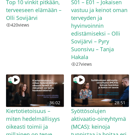
Top 10 vinkit pitkään,
S01 – E01 – Jokaisen
terveeseen elämään –
vastuu ja keinot oman
Olli Sovijärvi
terveyden ja
420
views
hyvinvoinnin
edistämiseksi – Olli
Sovijärvi – Pyry
Suonsivu – Tanja
Hakala
27
views
36:02
28:51
Kiertotietoisuus –
Syöttösolujen
miten hedelmällisyys
aktivaatio-oireyhtymä
oikeasti toimii ja
(MCAS): keinoja
millainen on terve
tunnistaa ja hoitaa eri