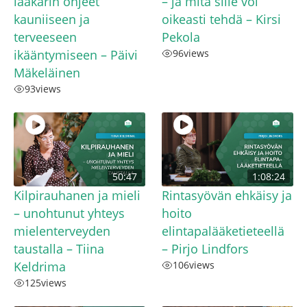
lääkärin ohjeet
– ja mitä sille voi
kauniiseen ja
oikeasti tehdä – Kirsi
terveeseen
Pekola
ikääntymiseen – Päivi
96
views
Mäkeläinen
93
views
50:47
1:08:24
Kilpirauhanen ja mieli
Rintasyövän ehkäisy ja
– unohtunut yhteys
hoito
mielenterveyden
elintapalääketieteellä
taustalla – Tiina
– Pirjo Lindfors
Keldrima
106
views
125
views