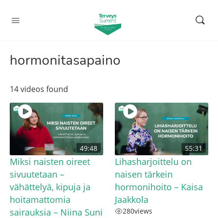
hormonitasapaino
14 videos found
49:48
55:31
Miksi naisten oireet
Lihasharjoittelu on
sivuutetaan –
naisen tärkein
vähättelyä, kipuja ja
hormonihoito – Kaisa
hoitamattomia
Jaakkola
sairauksia – Niina Suni
280
views