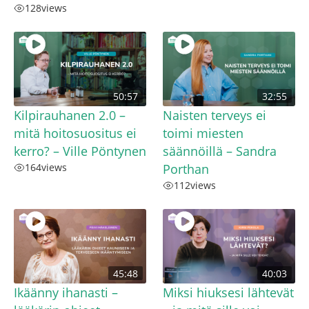
128
views
50:57
32:55
Kilpirauhanen 2.0 –
Naisten terveys ei
mitä hoitosuositus ei
toimi miesten
kerro? – Ville Pöntynen
säännöillä – Sandra
164
views
Porthan
112
views
45:48
40:03
Ikäänny ihanasti –
Miksi hiuksesi lähtevät