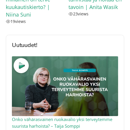
kuukautiskierto? |
tavoin | Anita Wasik
Niina Suni
23
views
19
views
Uutuudet!
a
Onko vähärasvainen ruokavalio yksi terveytemme
Ko
suurista harhoista? – Taija Somppi
tod