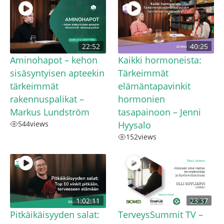
22:52
40:25
Aminohapot – kehon
Kaikki hormoneista:
sisäsyntyisen apteekin
Tärkeimmät
tärkeimmät
elämäntapavinkit
rakennuspalikat –
hormonien
Markus Lundström
tasapainoon – Jenni
544
views
Hyysalo
152
views
1:02:11
23:37
Pitkäikäisyyden salat:
TerveysSummit TV –