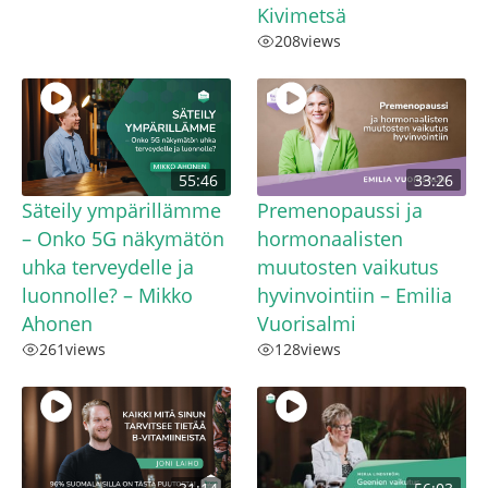
Kivimetsä
208
views
55:46
33:26
Säteily ympärillämme
Premenopaussi ja
– Onko 5G näkymätön
hormonaalisten
uhka terveydelle ja
muutosten vaikutus
luonnolle? – Mikko
hyvinvointiin – Emilia
Ahonen
Vuorisalmi
261
views
128
views