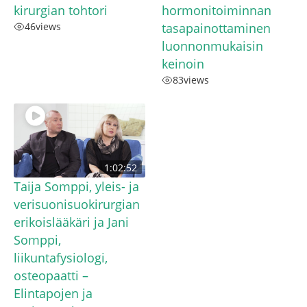
kirurgian tohtori
hormonitoiminnan
46
views
tasapainottaminen
luonnonmukaisin
keinoin
83
views
1:02:52
Taija Somppi, yleis- ja
verisuonisuokirurgian
erikoislääkäri ja Jani
Somppi,
liikuntafysiologi,
osteopaatti –
Elintapojen ja