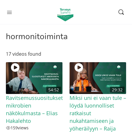
hormonitoiminta
17 videos found
54:52
29:32
Ravitsemussuositukset
Miksi uni ei vaan tule –
mikrobien
löydä luonnolliset
näkökulmasta – Elias
ratkaisut
Hakalehto
nukahtamiseen ja
159
views
yöheräilyyn – Raija