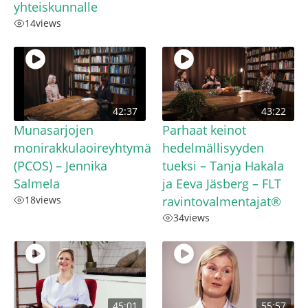
yhteiskunnalle
14
views
42:37
43:22
Munasarjojen
Parhaat keinot
monirakkulaoireyhtymä
hedelmällisyyden
(PCOS) – Jennika
tueksi – Tanja Hakala
Salmela
ja Eeva Jäsberg – FLT
18
views
ravintovalmentajat®
34
views
45:01
55:57