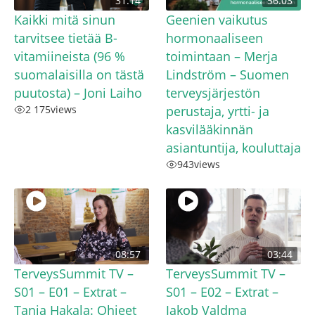
31:14
56:03
Kaikki mitä sinun
Geenien vaikutus
tarvitsee tietää B-
hormonaaliseen
vitamiineista (96 %
toimintaan – Merja
suomalaisilla on tästä
Lindström – Suomen
puutosta) – Joni Laiho
terveysjärjestön
2 175
views
perustaja, yrtti- ja
kasvilääkinnän
asiantuntija, kouluttaja
943
views
08:57
03:44
TerveysSummit TV –
TerveysSummit TV –
S01 – E01 – Extrat –
S01 – E02 – Extrat –
Tanja Hakala: Ohjeet
Jakob Valdma ​