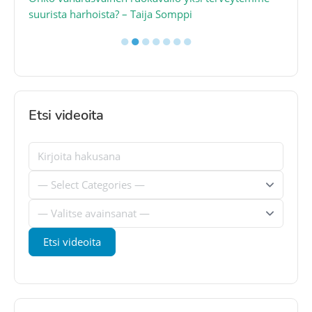
suurista harhoista? – Taija Somppi
tod
●
●
●
●
●
●
●
Etsi videoita