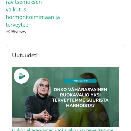
ravitsemuksen
vaikutus
hormonitoimintaan ja
terveyteen
95
views
Uutuudet!
a
Onko vähärasvainen ruokavalio yksi terveytemme
Ko