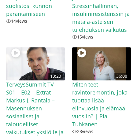
suolistosi kunnon
Stressinhallinnan,
parantamiseen
insuliiniresistenssin ja
14
views
matala-asteisen
tulehduksen vaikutus
15
views
13:23
36:08
TerveysSummit TV –
Miten teet
S01 – E02 – Extrat –
ravintoremontin, joka
Markus J. Rantala –
tuottaa lisää
Masennuksen
elinvuosia ja elämää
sosiaaliset ja
vuosiin? | Pia
taloudelliset
Tuhkanen
vaikutukset yksilölle ja
28
views