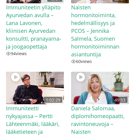
Immuniteetin ylläpito
Naisten
Ayurvedan avulla –
hormonitoiminta,
Lana Lavonen,
hedelmällisyys ja
kliinisen Ayurvedan
PCOS – Jennika
konsultti, pranayama-
Salmela, Suomen
ja joogaopettaja
hormonitoiminnan
94
views
asiantuntija
60
views
1:02:29
49:53
Immuniteetti
Daniela Salomaa,
nykyajassa – Pertti
diplomihomeopaatti,
Lähteenmäki, lääkäri,
ravintoneuvoja –
lääketieteen ja
Naisten