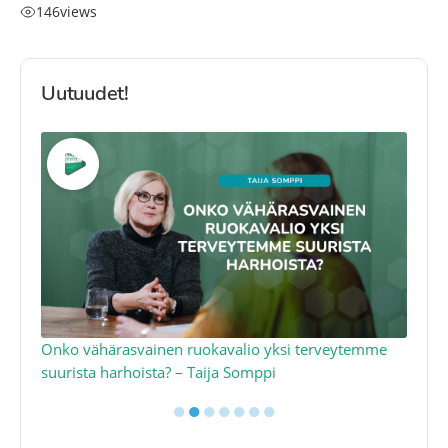
146
views
Uutuudet!
a
Onko vähärasvainen ruokavalio yksi terveytemme
Ko
suurista harhoista? – Taija Somppi
tod
●
●
●
●
●
●
●