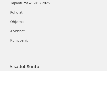
Tapahtuma – SYKSY 2026
Puhujat
Ohjelma
Arvonnat
Kumppanit
Sisällöt & info
TerveysSummit Podcast
Blogi – Artikkelit
Liity VIP-jäseneksi