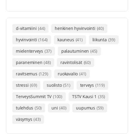
d-vitamiini
(44)
henkinen hyvinvointi
(40)
hyvinvointi
(164)
kauneus
(41)
liikunta
(39)
mielenterveys
(37)
palautuminen
(45)
paraneminen
(48)
ravintolisät
(60)
ravitsemus
(129)
ruokavalio
(41)
stressi
(69)
suolisto
(51)
terveys
(119)
TerveysSummit TV
(100)
TSTV Kausi 1
(35)
tulehdus
(50)
uni
(40)
uupumus
(59)
väsymys
(43)