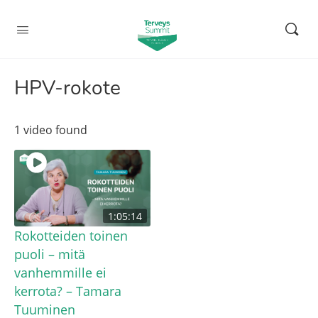
HPV-rokote
1 video found
1:05:14
Rokotteiden toinen
puoli – mitä
vanhemmille ei
kerrota? – Tamara
Tuuminen