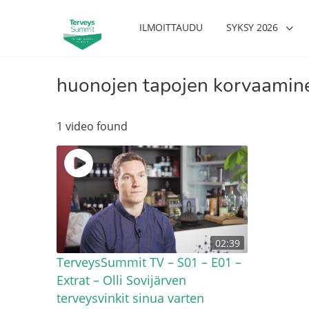
ILMOITTAUDU
SYKSY 2026
huonojen tapojen korvaamin
1 video found
02:39
TerveysSummit TV – S01 – E01 –
Extrat – Olli Sovijärven
terveysvinkit sinua varten