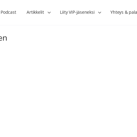
Podcast
Artikkelit
Liity VIP-jäseneksi
Yhteys & pala
en
Lihasharjoittelu on naisen tärkein
Verisuonet priimakun
hormonihoito – Kaisa Jaakkola
tuet verenkiertoa ruu
Hanna Voutilainen