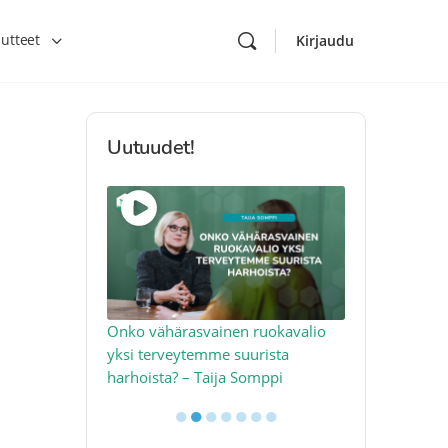
utteet
Kirjaudu
Uutuudet!
toon – näin
Onko vähärasvainen ruokavalio
Kolesteroli 
an voimalla –
yksi terveytemme suurista
sydäntervey
harhoista? – Taija Somppi
tekijää – Jo
●
●
●
●
●
●
●