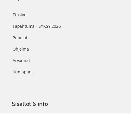
Etusivu
Tapahtuma – SYKSY 2026
Puhujat
Ohjelma
Arvonnat
Kumppanit
Sisällöt & info
TerveysSummit Podcast