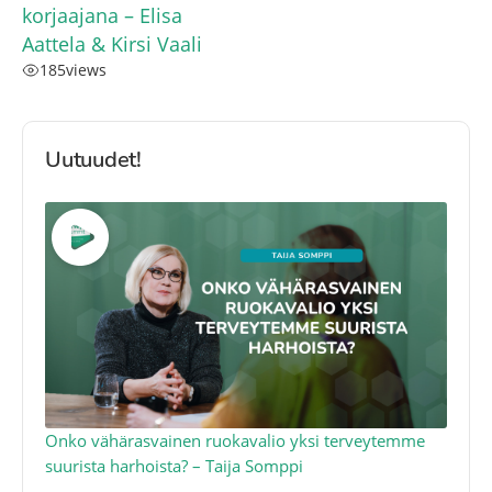
korjaajana – Elisa
Aattela & Kirsi Vaali
185
views
Uutuudet!
a
Onko vähärasvainen ruokavalio yksi terveytemme
Ko
suurista harhoista? – Taija Somppi
tod