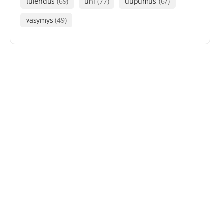
tulehdus
(69)
uni
(77)
uupumus
(67)
väsymys
(49)