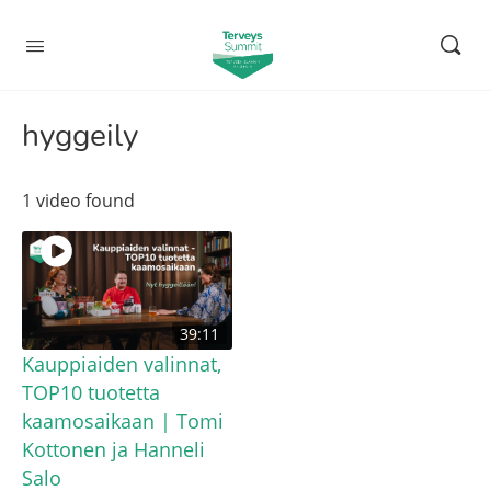
hyggeily
1 video found
39:11
Kauppiaiden valinnat,
TOP10 tuotetta
kaamosaikaan | Tomi
Kottonen ja Hanneli
Salo