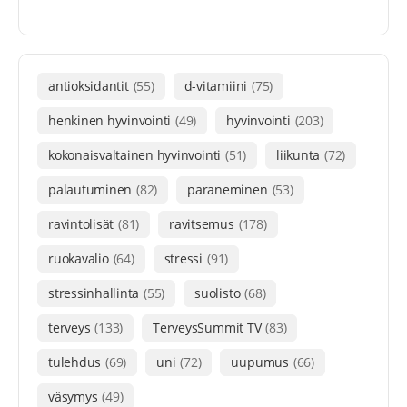
antioksidantit
(55)
d-vitamiini
(75)
henkinen hyvinvointi
(49)
hyvinvointi
(203)
kokonaisvaltainen hyvinvointi
(51)
liikunta
(72)
palautuminen
(82)
paraneminen
(53)
ravintolisät
(81)
ravitsemus
(178)
ruokavalio
(64)
stressi
(91)
stressinhallinta
(55)
suolisto
(68)
terveys
(133)
TerveysSummit TV
(83)
tulehdus
(69)
uni
(72)
uupumus
(66)
väsymys
(49)