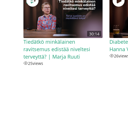
30:14
Tiedätkö minkälainen
Diabete
ravitsemus edistää niveltesi
Hanna V
terveyttä? | Marja Ruuti
26
view
25
views