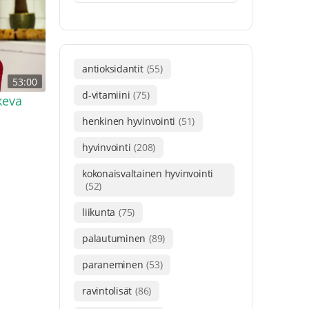
antioksidantit
(55)
53:00
d-vitamiini
(75)
keva
henkinen hyvinvointi
(51)
hyvinvointi
(208)
kokonaisvaltainen hyvinvointi
(52)
liikunta
(75)
palautuminen
(89)
paraneminen
(53)
ravintolisät
(86)