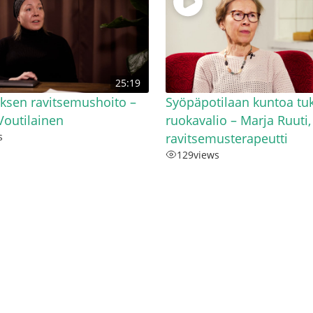
25:19
ksen ravitsemushoito –
Syöpäpotilaan kuntoa tu
outilainen
ruokavalio – Marja Ruuti,
s
ravitsemusterapeutti
129
views