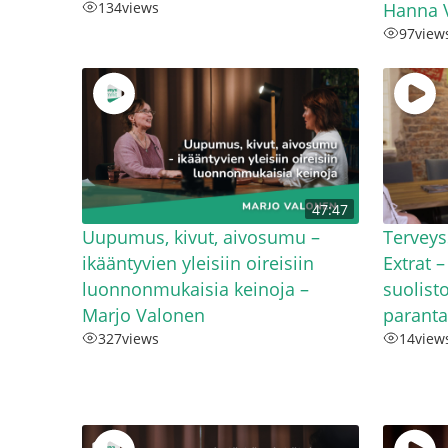
134
views
Hanna V
97
view
47:47
Uupumus, kivut, aivosumu –
Terveys
ikääntyvien yleisiin oireisiin
Extrat 
luonnonmukaisia keinoja –
suolist
Marjo Valonen
parant
327
views
14
view