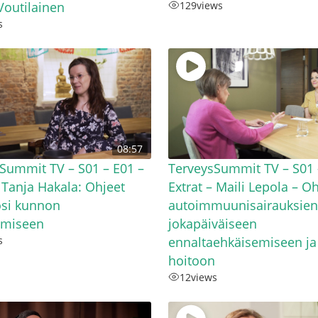
outilainen
129
views
s
08:57
Summit TV – S01 – E01 –
TerveysSummit TV – S01 
– Tanja Hakala: Ohjeet
Extrat – Maili Lepola – O
osi kunnon
autoimmuunisairauksien
amiseen
jokapäiväiseen
s
ennaltaehkäisemiseen ja
hoitoon
12
views