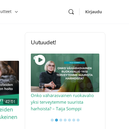
utteet
Kirjaudu
Uutuudet!
toon – näin
Onko vähärasvainen ruokavalio
Kolesteroli 
42:01
an voimalla –
yksi terveytemme suurista
sydäntervey
harhoista? – Taija Somppi
tekijää – Jo
teiden
eskeinen
●
●
●
●
●
●
●