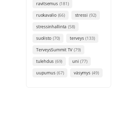
ravitsemus
(181)
ruokavalio
(66)
stressi
(92)
stressinhallinta
(58)
suolisto
(70)
terveys
(133)
TerveysSummit TV
(79)
tulehdus
(69)
uni
(77)
uupumus
(67)
väsymys
(49)