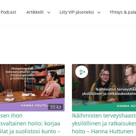
Podcast
Artikkelit
Liity VIP-jäseneksi
Yhteys & pala
Lihasharjoittelu on naisen tärkein
Verisuonet priimakun
33:43
hormonihoito – Kaisa Jaakkola
tuet verenkiertoa ruu
Hanna Voutilainen
isen ihon
Ikäihmisten terveyshaas
svaltainen hoito: korjaa
yksilöllinen ja ratkaisuk
lat ja suolistosi kunto –
hoito – Hanna Huttunen