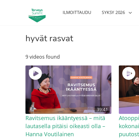
ILMOITTAUDU
SYKSY 2026
hyvät rasvat
9 videos found
39:41
Ravitsemus ikääntyessä – mitä
Atoopp
lautasella pitäisi oikeasti olla –
kokonai
Hanna Voutilainen
puutosti