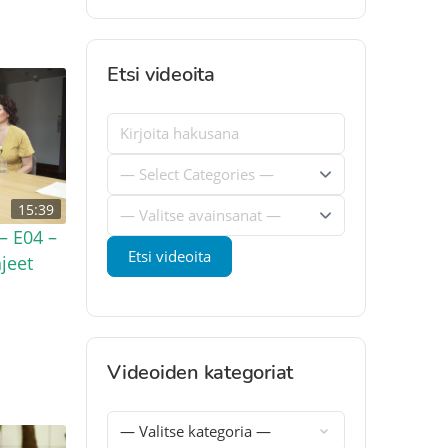
Etsi videoita
15:39
– E04 –
hjeet
Videoiden kategoriat