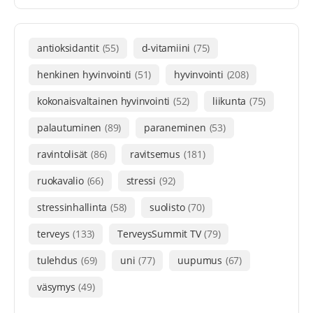
antioksidantit
(55)
d-vitamiini
(75)
henkinen hyvinvointi
(51)
hyvinvointi
(208)
kokonaisvaltainen hyvinvointi
(52)
liikunta
(75)
palautuminen
(89)
paraneminen
(53)
ravintolisät
(86)
ravitsemus
(181)
ruokavalio
(66)
stressi
(92)
stressinhallinta
(58)
suolisto
(70)
terveys
(133)
TerveysSummit TV
(79)
tulehdus
(69)
uni
(77)
uupumus
(67)
väsymys
(49)