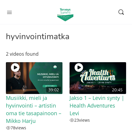
hyvinvointimatka
2 videos found
39:02
20:45
Musiikki, mieli ja
Jakso 1 – Levin synty |
hyvinvointi – artistin
Health Adventures
oma tie tasapainoon –
Levi
Mikko Harju
23
views
78
views