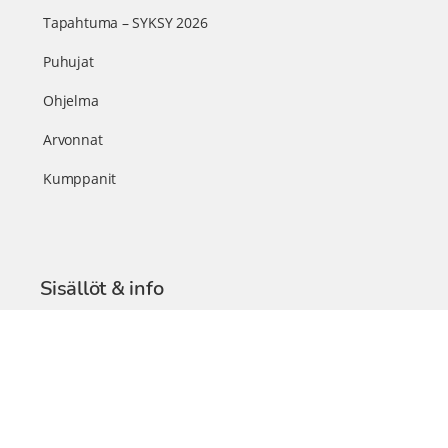
Tapahtuma – SYKSY 2026
Puhujat
Ohjelma
Arvonnat
Kumppanit
Sisällöt & info
TerveysSummit Podcast
Blogi – Artikkelit
Liity VIP-jäseneksi