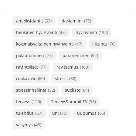
antioksidantit
(53)
d-vitamiini
(75)
henkinen hyvinvointi
(47)
hyvinvointi
(194)
kokonaisvaltainen hyvinvointi
(47)
liikunta
(70)
palautuminen
(77)
paraneminen
(52)
ravintolisät
(77)
ravitsemus
(169)
ruokavalio
(60)
stressi
(89)
stressinhallinta
(52)
suolisto
(64)
terveys
(129)
TerveysSummit TV
(98)
tulehdus
(67)
uni
(70)
uupumus
(66)
väsymys
(48)