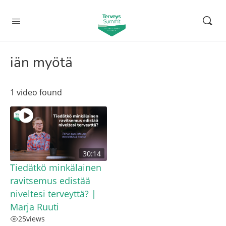
iän myötä
1 video found
30:14
Tiedätkö minkälainen
ravitsemus edistää
niveltesi terveyttä? |
Marja Ruuti
25
views