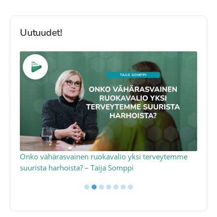
Uutuudet!
a
Onko vähärasvainen ruokavalio yksi terveytemme
Ko
suurista harhoista? – Taija Somppi
tod
●
●
●
●
●
●
●