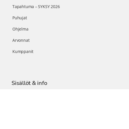
Tapahtuma – SYKSY 2026
Puhujat
Ohjelma
Arvonnat
Kumppanit
Sisällöt & info
TerveysSummit Podcast
Blogi – Artikkelit
Liity VIP-jäseneksi