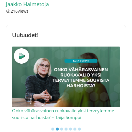
Jaakko Halmetoja
216
views
Uutuudet!
a
Onko vähärasvainen ruokavalio yksi terveytemme
Ko
suurista harhoista? – Taija Somppi
tod
●
●
●
●
●
●
●