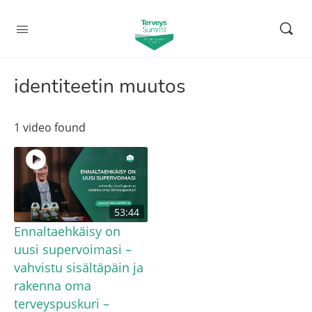
identiteetin muutos
1 video found
53:44
Ennaltaehkäisy on
uusi supervoimasi –
vahvistu sisältäpäin ja
rakenna oma
terveyspuskuri –