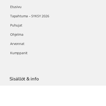
Etusivu
Tapahtuma – SYKSY 2026
Puhujat
Ohjelma
Arvonnat
Kumppanit
Sisällöt & info
TerveysSummit Podcast
Blogi – Artikkelit