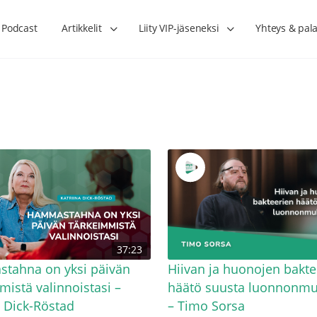
Podcast
Artikkelit
Liity VIP-jäseneksi
Yhteys & pala
Lihasharjoittelu on naisen tärkein
Verisuonet priimakun
37:23
hormonihoito – Kaisa Jaakkola
tuet verenkiertoa ruu
Hanna Voutilainen
tahna on yksi päivän
Hiivan ja huonojen bakte
mistä valinnoistasi –
häätö suusta luonnonmu
a Dick-Röstad
– Timo Sorsa