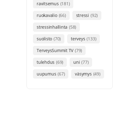
ravitsemus
(181)
ruokavalio
(66)
stressi
(92)
stressinhallinta
(58)
suolisto
(70)
terveys
(133)
TerveysSummit TV
(79)
tulehdus
(69)
uni
(77)
uupumus
(67)
väsymys
(49)