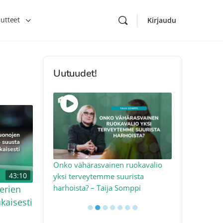
utteet
Kirjaudu
Uutuudet!
toon – näin
Onko vähärasvainen ruokavalio
Kolesteroli 
43:10
an voimalla –
yksi terveytemme suurista
sydäntervey
harhoista? – Taija Somppi
tekijää – Jo
erien
kaisesti
●
●
●
●
●
●
●