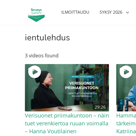
ILMOITTAUDU
SYKSY 2026
ientulehdus
3 videos found
29:26
Verisuonet priimakuntoon – näin
Hammas
tuet verenkiertoa ruuan voimalla
tärkeim
– Hanna Voutilainen
Katriin