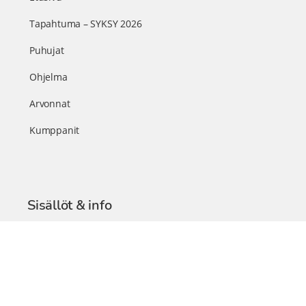
Tapahtuma – SYKSY 2026
Puhujat
Ohjelma
Arvonnat
Kumppanit
Sisällöt & info
TerveysSummit Podcast
Blogi – Artikkelit
Liity VIP-jäseneksi