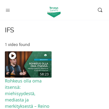
IFS
1 video found
58:23
Rohkeus olla oma
itsensä:
miehisyydestä,
mediasta ja
merkityksestä – Reino