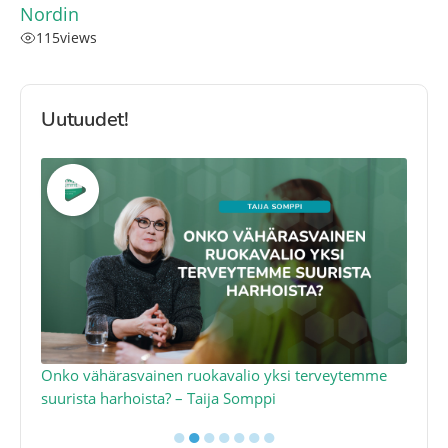
Nordin
115
views
Uutuudet!
a
Onko vähärasvainen ruokavalio yksi terveytemme
Ko
suurista harhoista? – Taija Somppi
tod
●
●
●
●
●
●
●