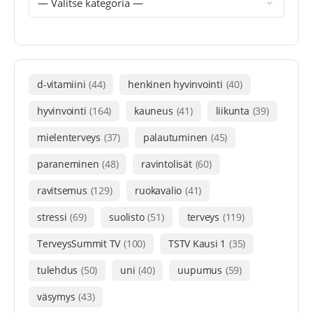
d-vitamiini
(44)
henkinen hyvinvointi
(40)
hyvinvointi
(164)
kauneus
(41)
liikunta
(39)
mielenterveys
(37)
palautuminen
(45)
paraneminen
(48)
ravintolisät
(60)
ravitsemus
(129)
ruokavalio
(41)
stressi
(69)
suolisto
(51)
terveys
(119)
TerveysSummit TV
(100)
TSTV Kausi 1
(35)
tulehdus
(50)
uni
(40)
uupumus
(59)
väsymys
(43)