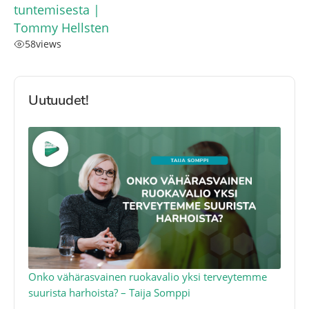
tuntemisesta |
Tommy Hellsten
58
views
Uutuudet!
a
Onko vähärasvainen ruokavalio yksi terveytemme
Ko
suurista harhoista? – Taija Somppi
tod