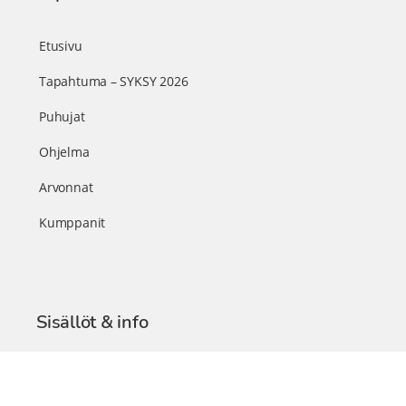
Etusivu
Tapahtuma – SYKSY 2026
Puhujat
Ohjelma
Arvonnat
Kumppanit
Sisällöt & info
TerveysSummit Podcast