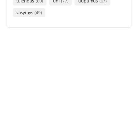
tulehdus
(69)
uni
(77)
uupumus
(67)
väsymys
(49)