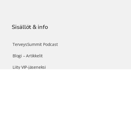
Sisällöt & info
TerveysSummit Podcast
Blogi – Artikkelit
Liity VIP-jäseneksi
VIP-videokirjasto
FAQ – Usein kysyttyä
Yhteys & palautteet
Tiimi