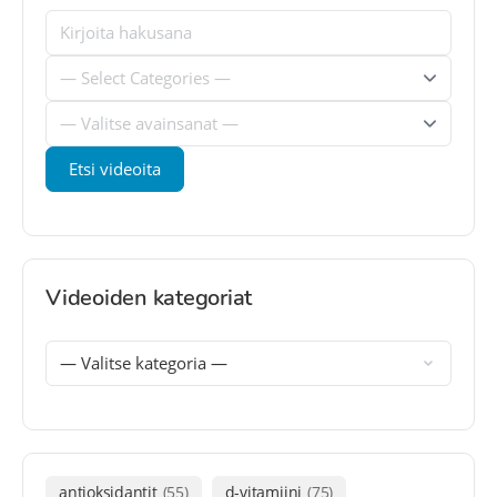
Videoiden kategoriat
antioksidantit
(55)
d-vitamiini
(75)