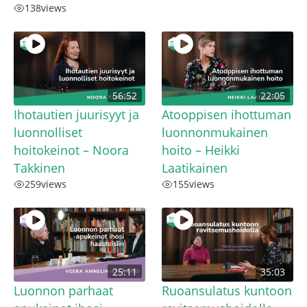
138
views
56:52
22:05
Ihotautien juurisyyt ja
Atooppisen ihottuman
luonnolliset
luonnonmukainen
hoitokeinot – Noora
hoito – Heikki
Takkinen
Laatikainen
259
views
155
views
25:11
35:03
Luonnon parhaat
Ruoansulatus kuntoon