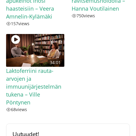
apukeinot ihosi
ravitsemushoidolla –
haasteisiin – Veera
Hanna Voutilainen
Amnelin-Kylämäki
750
views
157
views
34:01
Laktoferriini rauta-
arvojen ja
immuunijärjestelmän
tukena – Ville
Pöntynen
68
views
Uutuudet!