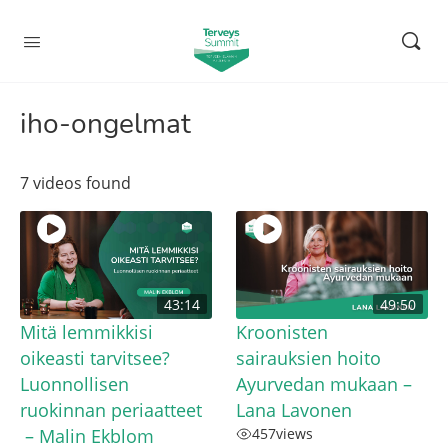
iho-ongelmat
7 videos found
43:14
49:50
Mitä lemmikkisi
Kroonisten
oikeasti tarvitsee?
sairauksien hoito
Luonnollisen
Ayurvedan mukaan –
ruokinnan periaatteet
Lana Lavonen
– Malin Ekblom
457
views