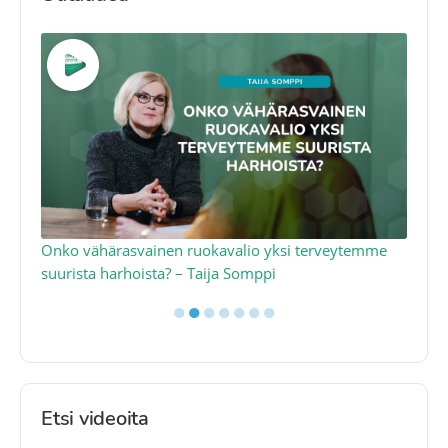
a
Onko vähärasvainen ruokavalio yksi terveytemme
Ko
suurista harhoista? – Taija Somppi
tod
●
●
●
●
●
●
●
Etsi videoita