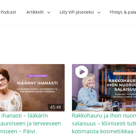
Podcast
Artikkelit
Liity VIP-jäseneksi
Yhteys & pala
Lihasharjoittelu on naisen tärkein
Verisuonet priimakun
45:48
hormonihoito – Kaisa Jaakkola
tuet verenkiertoa ruu
Hanna Voutilainen
 ihanasti – lääkärin
Rakkohauru ja ihon nuo
kauniiseen ja terveeseen
salaisuus – kliinisesti tut
miseen – Päivi
kotimaista kosmetiikkaa 