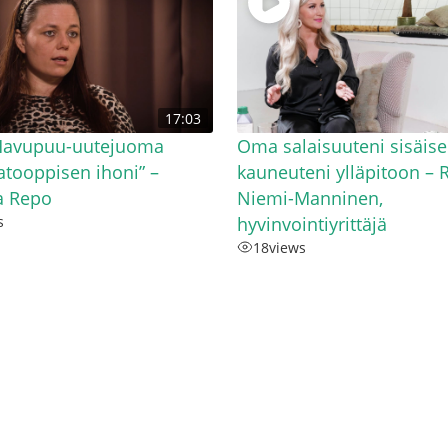
17:03
 Havupuu-uutejuoma
Oma salaisuuteni sisäis
 atooppisen ihoni” –
kauneuteni ylläpitoon – R
a Repo
Niemi-Manninen,
s
hyvinvointiyrittäjä
18
views