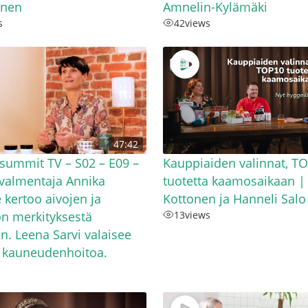
inen
Amnelin-Kylämäki
s
42
views
47:42
summit TV – S02 – E09 –
Kauppiaiden valinnat, T
valmentaja Annika
tuotetta kaamosaikaan |
 kertoo aivojen ja
Kottonen ja Hanneli Salo
on merkityksestä
13
views
en. Leena Sarvi valaisee
ä kauneudenhoitoa.