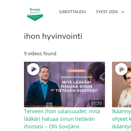
ILMOITTAUDU
SYKSY 2026
ihon hyvinvointi
9 videos found
51:33
Terveen ihon salaisuudet: mitä
Ikäänny
lääkäri haluaa sinun tietävän
ohjeet 
ihostasi – Olli Sovijärvi
ikäänty