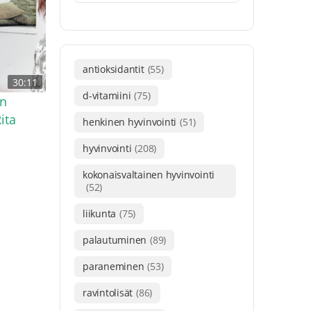
antioksidantit
(55)
30:11
d-vitamiini
(75)
en
ita
henkinen hyvinvointi
(51)
hyvinvointi
(208)
kokonaisvaltainen hyvinvointi
(52)
liikunta
(75)
palautuminen
(89)
paraneminen
(53)
ravintolisät
(86)