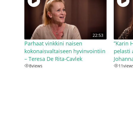
22:53
Parhaat vinkkini naisen
”Karin
kokonaisvaltaiseen hyvinvointiin
pelasti
– Teresa De Rita-Cavlek
Johann
8
views
11
view