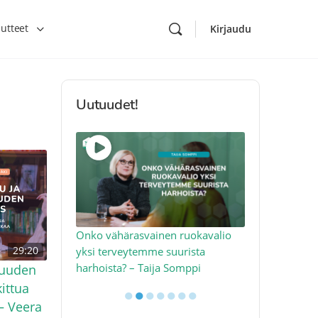
utteet
Kirjaudu
Uutuudet!
toon – näin
Onko vähärasvainen ruokavalio
Kolesteroli 
29:20
an voimalla –
yksi terveytemme suurista
sydäntervey
harhoista? – Taija Somppi
tekijää – Jo
ruuden
kittua
●
●
●
●
●
●
●
– Veera