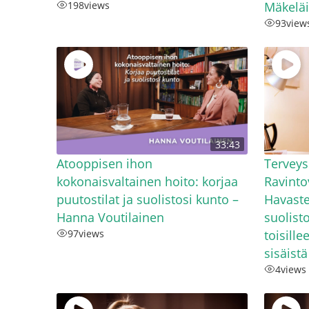
198
views
Mäkelä
93
view
33:43
Atooppisen ihon
Terveys
kokonaisvaltainen hoito: korjaa
Ravinto
puutostilat ja suolistosi kunto –
Havaste
Hanna Voutilainen
suolist
97
views
toisille
sisäist
4
views