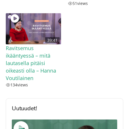
51
views
39:41
Ravitsemus
ikääntyessä – mitä
lautasella pitäisi
oikeasti olla – Hanna
Voutilainen
134
views
Uutuudet!