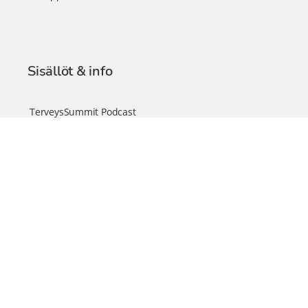
Sisällöt & info
TerveysSummit Podcast
Blogi – Artikkelit
Liity VIP-jäseneksi
VIP-videokirjasto
FAQ – Usein kysyttyä
Yhteys & palautteet
Tiimi