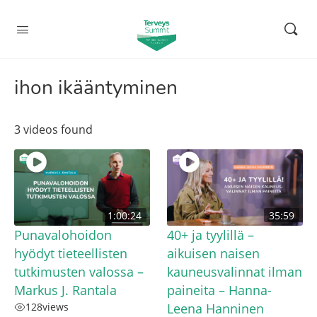
ihon ikääntyminen
3 videos found
1:00:24
35:59
Punavalohoidon
40+ ja tyylillä –
hyödyt tieteellisten
aikuisen naisen
tutkimusten valossa –
kauneusvalinnat ilman
Markus J. Rantala
paineita – Hanna-
128
views
Leena Hanninen