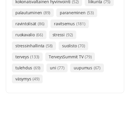
kokonaisvaltainen hyvinvointi
(52)
liikunta
(75)
palautuminen
(89)
paraneminen
(53)
ravintolisät
(86)
ravitsemus
(181)
ruokavalio
(66)
stressi
(92)
stressinhallinta
(58)
suolisto
(70)
terveys
(133)
TerveysSummit TV
(79)
tulehdus
(69)
uni
(77)
uupumus
(67)
väsymys
(49)