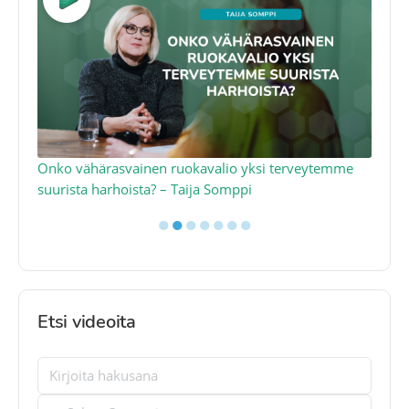
a
Onko vähärasvainen ruokavalio yksi terveytemme
Ko
suurista harhoista? – Taija Somppi
tod
●
●
●
●
●
●
●
Etsi videoita