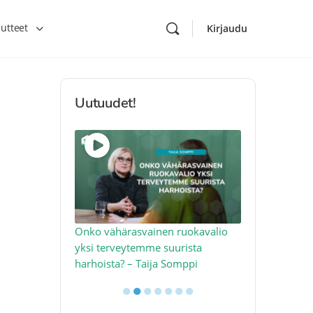
utteet
Kirjaudu
Uutuudet!
toon – näin
Onko vähärasvainen ruokavalio
Kolesteroli 
an voimalla –
yksi terveytemme suurista
sydäntervey
harhoista? – Taija Somppi
tekijää – Jo
●
●
●
●
●
●
●