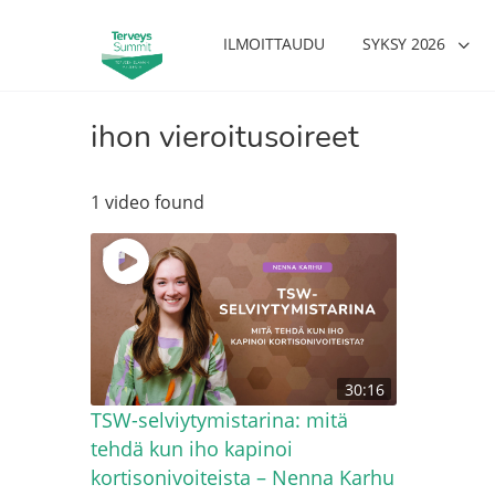
ILMOITTAUDU
SYKSY 2026
ihon vieroitusoireet
1 video found
30:16
TSW-selviytymistarina: mitä
tehdä kun iho kapinoi
kortisonivoiteista – Nenna Karhu