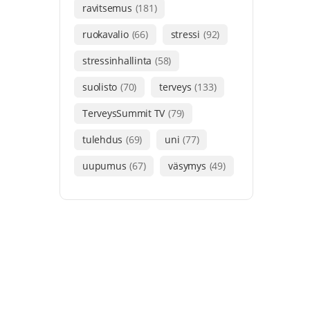
ravitsemus
(181)
ruokavalio
(66)
stressi
(92)
stressinhallinta
(58)
suolisto
(70)
terveys
(133)
TerveysSummit TV
(79)
tulehdus
(69)
uni
(77)
uupumus
(67)
väsymys
(49)