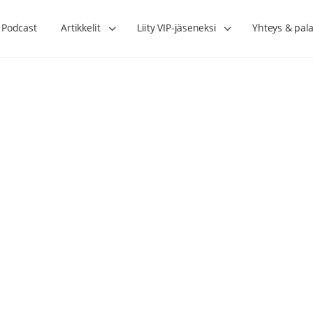
Podcast
Artikkelit
Liity VIP-jäseneksi
Yhteys & pala
Lihasharjoittelu on naisen tärkein
Verisuonet priimakun
hormonihoito – Kaisa Jaakkola
tuet verenkiertoa ruu
Hanna Voutilainen