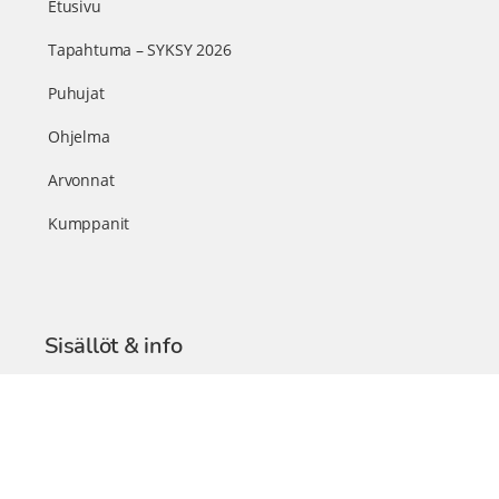
Etusivu
Tapahtuma – SYKSY 2026
Puhujat
Ohjelma
Arvonnat
Kumppanit
Sisällöt & info
TerveysSummit Podcast
Blogi – Artikkelit
Liity VIP-jäseneksi