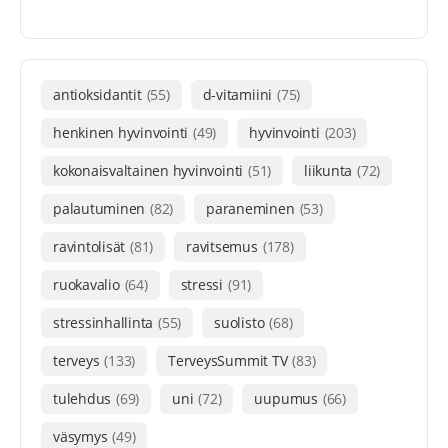
antioksidantit
(55)
d-vitamiini
(75)
henkinen hyvinvointi
(49)
hyvinvointi
(203)
kokonaisvaltainen hyvinvointi
(51)
liikunta
(72)
palautuminen
(82)
paraneminen
(53)
ravintolisät
(81)
ravitsemus
(178)
ruokavalio
(64)
stressi
(91)
stressinhallinta
(55)
suolisto
(68)
terveys
(133)
TerveysSummit TV
(83)
tulehdus
(69)
uni
(72)
uupumus
(66)
väsymys
(49)