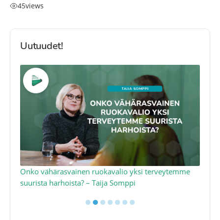
45
views
Uutuudet!
a
Onko vähärasvainen ruokavalio yksi terveytemme
Ko
suurista harhoista? – Taija Somppi
tod
●
●
●
●
●
●
●