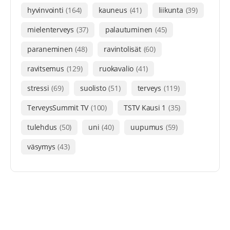
hyvinvointi
(164)
kauneus
(41)
liikunta
(39)
mielenterveys
(37)
palautuminen
(45)
paraneminen
(48)
ravintolisät
(60)
ravitsemus
(129)
ruokavalio
(41)
stressi
(69)
suolisto
(51)
terveys
(119)
TerveysSummit TV
(100)
TSTV Kausi 1
(35)
tulehdus
(50)
uni
(40)
uupumus
(59)
väsymys
(43)