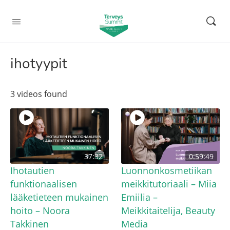
ihotyypit
3 videos found
37:32
0:59:49
Ihotautien
Luonnonkosmetiikan
funktionaalisen
meikkitutoriaali – Miia
lääketieteen mukainen
Emiilia –
hoito – Noora
Meikkitaitelija, Beauty
Takkinen
Media