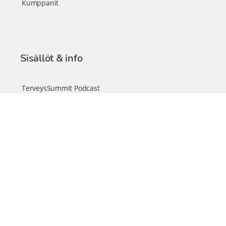
Kumppanit
Sisällöt & info
TerveysSummit Podcast
Blogi – Artikkelit
Liity VIP-jäseneksi
VIP-videokirjasto
FAQ – Usein kysyttyä
Yhteys & palautteet
Tiimi