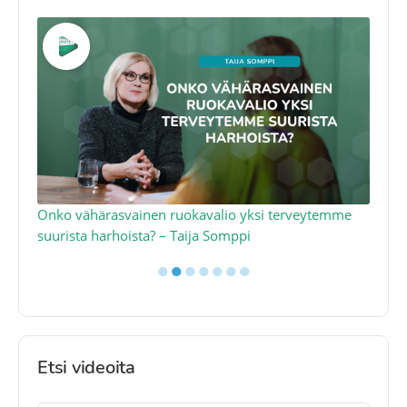
a
Onko vähärasvainen ruokavalio yksi terveytemme
Ko
suurista harhoista? – Taija Somppi
tod
●
●
●
●
●
●
●
Etsi videoita