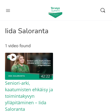
Iida Saloranta
1 video found
42:22
Seniori-arki,
kaatumisten ehkäisy ja
toimintakyvyn
ylläpitäminen – Iida
Saloranta