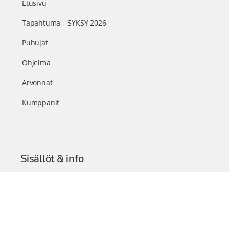
Etusivu
Tapahtuma – SYKSY 2026
Puhujat
Ohjelma
Arvonnat
Kumppanit
Sisällöt & info
TerveysSummit Podcast
Blogi – Artikkelit
Liity VIP-jäseneksi