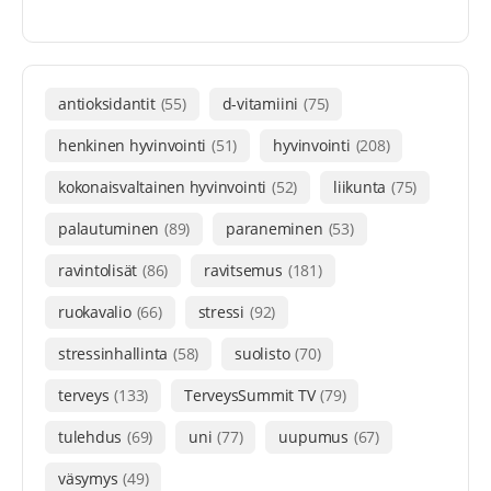
antioksidantit
(55)
d-vitamiini
(75)
henkinen hyvinvointi
(51)
hyvinvointi
(208)
kokonaisvaltainen hyvinvointi
(52)
liikunta
(75)
palautuminen
(89)
paraneminen
(53)
ravintolisät
(86)
ravitsemus
(181)
ruokavalio
(66)
stressi
(92)
stressinhallinta
(58)
suolisto
(70)
terveys
(133)
TerveysSummit TV
(79)
tulehdus
(69)
uni
(77)
uupumus
(67)
väsymys
(49)