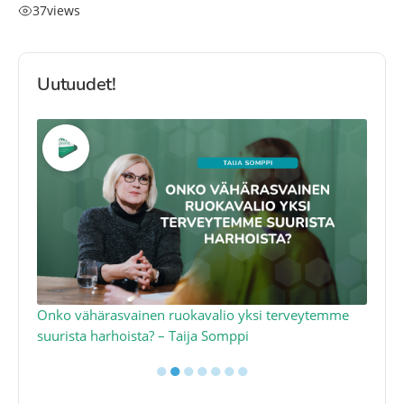
37
views
Uutuudet!
a
Onko vähärasvainen ruokavalio yksi terveytemme
Ko
suurista harhoista? – Taija Somppi
tod
●
●
●
●
●
●
●