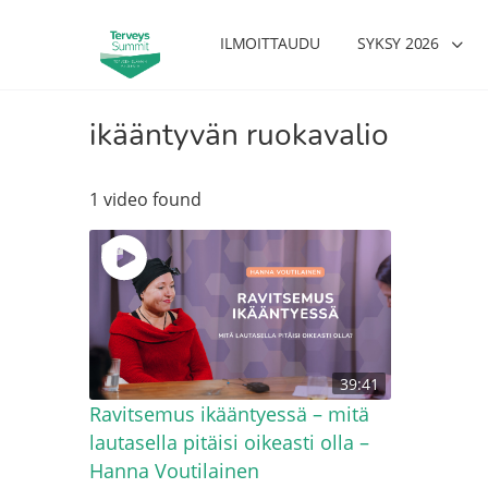
ILMOITTAUDU
SYKSY 2026
ikääntyvän ruokavalio
1 video found
39:41
Ravitsemus ikääntyessä – mitä
lautasella pitäisi oikeasti olla –
Hanna Voutilainen