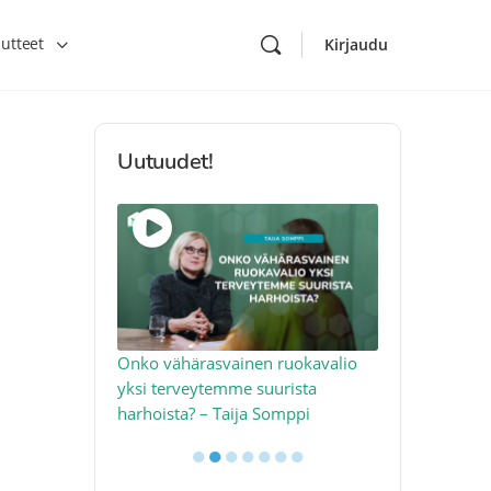
utteet
Kirjaudu
Uutuudet!
toon – näin
Onko vähärasvainen ruokavalio
Kolesteroli 
an voimalla –
yksi terveytemme suurista
sydäntervey
harhoista? – Taija Somppi
tekijää – Jo
●
●
●
●
●
●
●