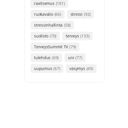
ravitsemus
(181)
ruokavalio
(66)
stressi
(92)
stressinhallinta
(58)
suolisto
(70)
terveys
(133)
TerveysSummit TV
(79)
tulehdus
(69)
uni
(77)
uupumus
(67)
väsymys
(49)