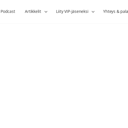
Podcast
Artikkelit
Liity VIP-jäseneksi
Yhteys & pala
Lihasharjoittelu on naisen tärkein
Verisuonet priimakun
hormonihoito – Kaisa Jaakkola
tuet verenkiertoa ruu
Hanna Voutilainen