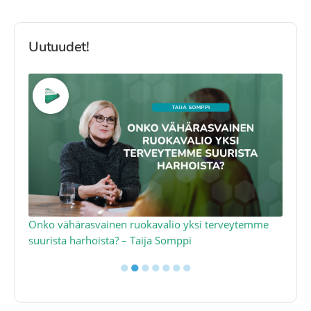
Uutuudet!
a
Onko vähärasvainen ruokavalio yksi terveytemme
Ko
suurista harhoista? – Taija Somppi
tod
●
●
●
●
●
●
●