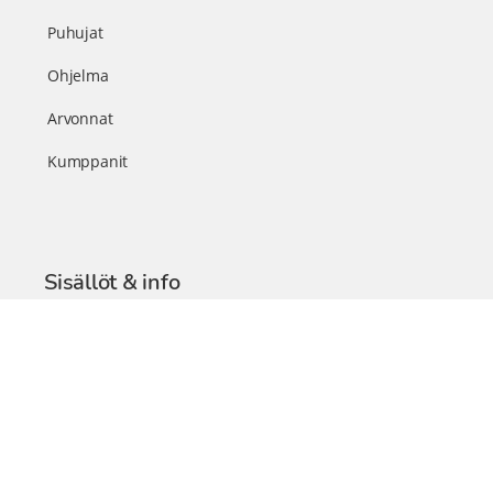
Puhujat
Ohjelma
Arvonnat
Kumppanit
Sisällöt & info
TerveysSummit Podcast
Blogi – Artikkelit
Liity VIP-jäseneksi
VIP-videokirjasto