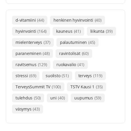
d-vitamiini
(44)
henkinen hyvinvointi
(40)
hyvinvointi
(164)
kauneus
(41)
liikunta
(39)
mielenterveys
(37)
palautuminen
(45)
paraneminen
(48)
ravintolisät
(60)
ravitsemus
(129)
ruokavalio
(41)
stressi
(69)
suolisto
(51)
terveys
(119)
TerveysSummit TV
(100)
TSTV Kausi 1
(35)
tulehdus
(50)
uni
(40)
uupumus
(59)
väsymys
(43)