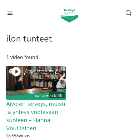
ilon tunteet
1 video found
26:48
Aivojen terveys, muisti
ja yhteys vuotavaan
suoleen – Hanna
Voutilainen
358
views