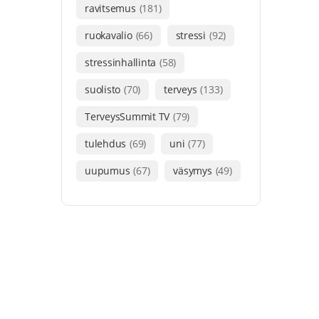
ravitsemus
(181)
ruokavalio
(66)
stressi
(92)
stressinhallinta
(58)
suolisto
(70)
terveys
(133)
TerveysSummit TV
(79)
tulehdus
(69)
uni
(77)
uupumus
(67)
väsymys
(49)