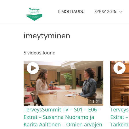
ILMOITTAUDU
SYKSY 2026
imeytyminen
5 videos found
11:21
TerveysSummit TV – S01 – E06 –
Terveys
Extrat – Susanna Nuoramo ja
Extrat 
Karita Aaltonen – Omien arvojen
Tarkem