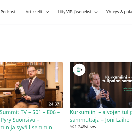
Podcast
Artikkelit
Liity VIP-jäseneksi
Yhteys & pala
Lihasharjoittelu on naisen tärkein
Verisuonet priimakun
24:37
hormonihoito – Kaisa Jaakkola
tuet verenkiertoa ruu
Hanna Voutilainen
Summit TV – S01 – E06 –
Kurkumiini – aivojen tuli
– Pyry Suonsivu –
sammuttaja – Joni Laiho
min ja syvällisemmin
1 248
views