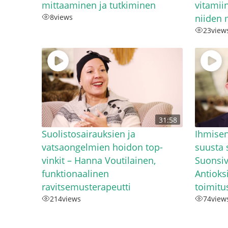
mittaaminen ja tutkiminen
vitamiin
8
views
niiden 
23
view
31:58
Suolistosairauksien ja
Ihmisen
vatsaongelmien hoidon top-
suusta 
vinkit – Hanna Voutilainen,
Suonsiv
funktionaalinen
Antioks
ravitsemusterapeutti
toimitu
214
views
74
view