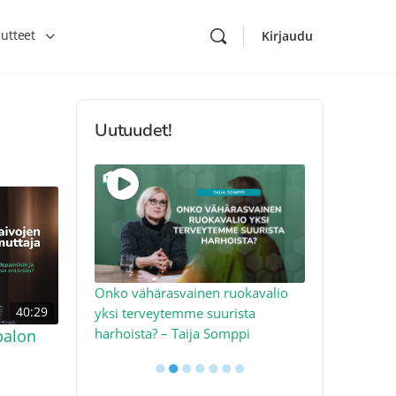
utteet
Kirjaudu
Uutuudet!
toon – näin
Onko vähärasvainen ruokavalio
Kolesteroli 
40:29
an voimalla –
yksi terveytemme suurista
sydäntervey
harhoista? – Taija Somppi
tekijää – Jo
palon
●
●
●
●
●
●
●