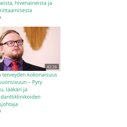
eista, hivenaineista ja
mittaamisesta
s
42:26
 terveyden kokonaisuus
suonsivuun – Pyry
u, lääkäri ja
idanttiklinikoiden
sjohtaja
s