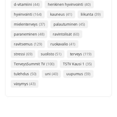
d-vitamiini
(44)
henkinen hyvinvointi
(40)
hyvinvointi
(164)
kauneus
(41)
liikunta
(39)
mielenterveys
(37)
palautuminen
(45)
paraneminen
(48)
ravintolisät
(60)
ravitsemus
(129)
ruokavalio
(41)
stressi
(69)
suolisto
(51)
terveys
(119)
TerveysSummit TV
(100)
TSTV Kausi 1
(35)
tulehdus
(50)
uni
(40)
uupumus
(59)
väsymys
(43)