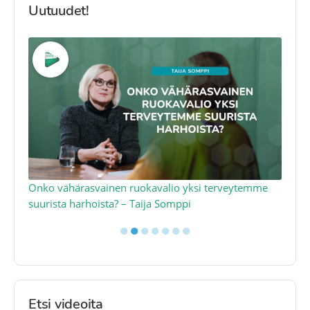
Uutuudet!
a
Onko vähärasvainen ruokavalio yksi terveytemme
Ko
suurista harhoista? – Taija Somppi
tod
●
●
●
●
●
●
●
Etsi videoita