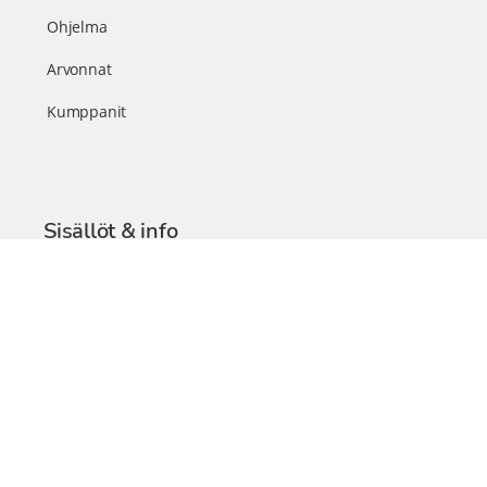
Ohjelma
Arvonnat
Kumppanit
Sisällöt & info
TerveysSummit Podcast
Blogi – Artikkelit
Liity VIP-jäseneksi
VIP-videokirjasto
FAQ – Usein kysyttyä