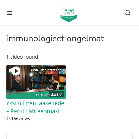
immunologiset ongelmat
1 video found
44:02
Yksilöllinen lääketiede
– Pertti Lähteenmäki
156
views