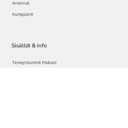
Arvonnat
Kumppanit
Sisällöt & info
TerveysSummit Podcast
Blogi – Artikkelit
Liity VIP-jäseneksi
VIP-videokirjasto
FAQ – Usein kysyttyä
Yhteys & palautteet