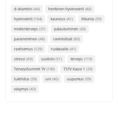
d-vitamiini
(44)
henkinen hyvinvointi
(40)
hyvinvointi
(164)
kauneus
(41)
liikunta
(39)
mielenterveys
(37)
palautuminen
(45)
paraneminen
(48)
ravintolisät
(60)
ravitsemus
(129)
ruokavalio
(41)
stressi
(69)
suolisto
(51)
terveys
(119)
TerveysSummit TV
(100)
TSTV Kausi 1
(35)
tulehdus
(50)
uni
(40)
uupumus
(59)
väsymys
(43)