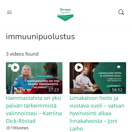
immuunipuolustus
3 videos found
37:23
58:52
Hammastahna on yksi
Limakalvon hoito ja
päivän tärkeimmistä
vuotava suoli – vatsan
valinnoistasi – Katriina
hyvinvointi alkaa
Dick-Röstad
limakalvoista – Joni
190
views
Laiho