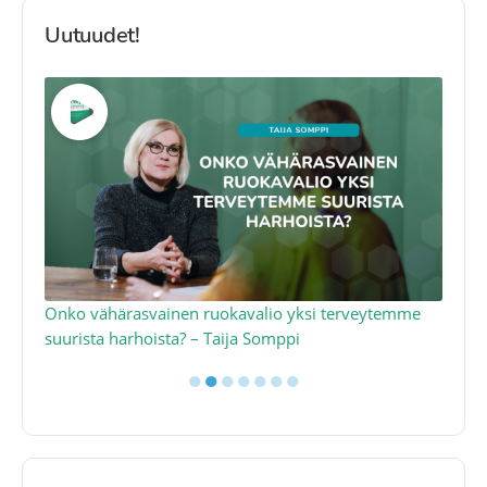
Uutuudet!
a
Onko vähärasvainen ruokavalio yksi terveytemme
Ko
suurista harhoista? – Taija Somppi
tod
●
●
●
●
●
●
●