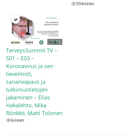
394
views
25:35
TerveysSummit TV –
S01 – E03 –
Koronavirus ja sen
lieveilmöt,
sananvapaus ja
tutkimustietojen
jakaminen – Elias
Hakalehto, Mika
Rönkkö, Matti Tolonen
6
views