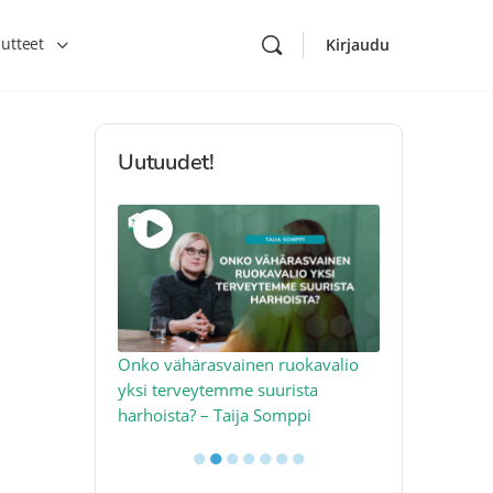
utteet
Kirjaudu
Uutuudet!
toon – näin
Onko vähärasvainen ruokavalio
Kolesteroli 
an voimalla –
yksi terveytemme suurista
sydäntervey
harhoista? – Taija Somppi
tekijää – Jo
●
●
●
●
●
●
●