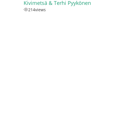
Kivimetsä & Terhi Pyykönen
214
views