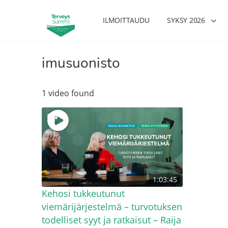
ILMOITTAUDU
SYKSY 2026
imusuonisto
1 video found
1:03:45
Kehosi tukkeutunut
viemärijärjestelmä – turvotuksen
todelliset syyt ja ratkaisut – Raija