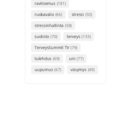
ravitsemus
(181)
ruokavalio
(66)
stressi
(92)
stressinhallinta
(58)
suolisto
(70)
terveys
(133)
TerveysSummit TV
(79)
tulehdus
(69)
uni
(77)
uupumus
(67)
väsymys
(49)