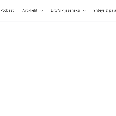
Podcast
Artikkelit
Liity VIP-jäseneksi
Yhteys & pala
Lihasharjoittelu on naisen tärkein
Verisuonet priimakun
hormonihoito – Kaisa Jaakkola
tuet verenkiertoa ruu
Hanna Voutilainen