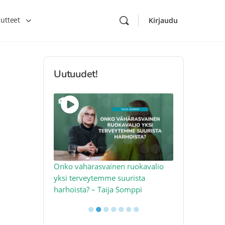
utteet
Kirjaudu
Uutuudet!
toon – näin
Onko vähärasvainen ruokavalio
Kolesteroli 
an voimalla –
yksi terveytemme suurista
sydäntervey
harhoista? – Taija Somppi
tekijää – Jo
●
●
●
●
●
●
●