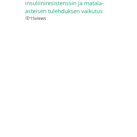
insuliiniresistenssin ja matala-
asteisen tulehduksen vaikutus
15
views