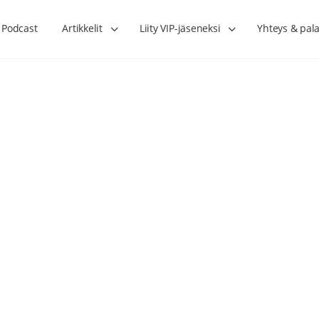
Podcast
Artikkelit
Liity VIP-jäseneksi
Yhteys & pala
Lihasharjoittelu on naisen tärkein
Verisuonet priimakun
hormonihoito – Kaisa Jaakkola
tuet verenkiertoa ruu
Hanna Voutilainen