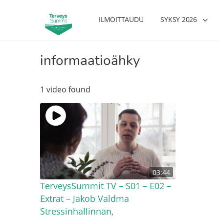
ILMOITTAUDU
SYKSY 2026
informaatioähky
1 video found
03:44
TerveysSummit TV – S01 – E02 –
Extrat – Jakob Valdma ​
Stressinhallinnan,