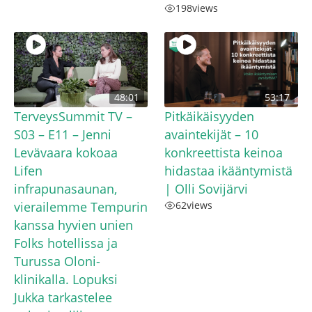
198
views
48:01
53:17
TerveysSummit TV –
Pitkäikäisyyden
S03 – E11 – Jenni
avaintekijät – 10
Levävaara kokoaa
konkreettista keinoa
Lifen
hidastaa ikääntymistä
infrapunasaunan,
| Olli Sovijärvi
vierailemme Tempurin
62
views
kanssa hyvien unien
Folks hotellissa ja
Turussa Oloni-
klinikalla. Lopuksi
Jukka tarkastelee