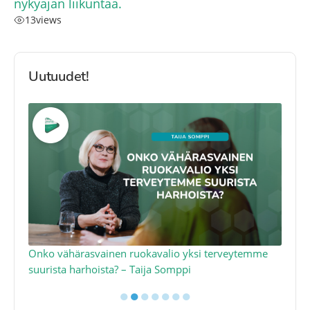
nykyajan liikuntaa.
13
views
Uutuudet!
a
Onko vähärasvainen ruokavalio yksi terveytemme
Ko
suurista harhoista? – Taija Somppi
tod
●
●
●
●
●
●
●