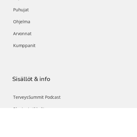
Puhujat
Ohjelma
Arvonnat
Kumppanit
Sisällöt & info
TerveysSummit Podcast
Blogi – Artikkelit
Liity VIP-jäseneksi
VIP-videokirjasto