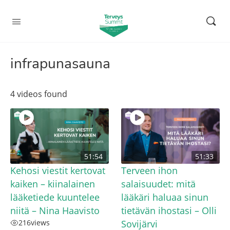
infrapunasauna
4 videos found
51:54
51:33
Kehosi viestit kertovat
Terveen ihon
kaiken – kiinalainen
salaisuudet: mitä
lääketiede kuuntelee
lääkäri haluaa sinun
niitä – Nina Haavisto
tietävän ihostasi – Olli
216
views
Sovijärvi