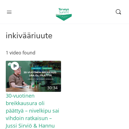
inkivääriuute
1 video found
30:34
30-vuotinen
breikkausura oli
päättyä – nivelkipu sai
vihdoin ratkaisun –
Jussi Sirviö & Hannu