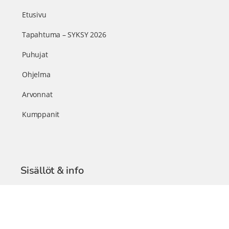
Etusivu
Tapahtuma – SYKSY 2026
Puhujat
Ohjelma
Arvonnat
Kumppanit
Sisällöt & info
TerveysSummit Podcast
Blogi – Artikkelit