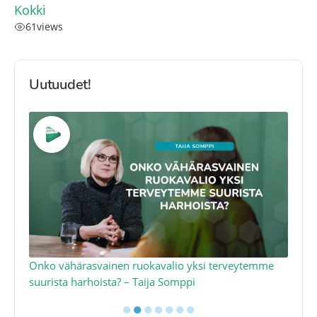
Kokki
61
views
Uutuudet!
a
Onko vähärasvainen ruokavalio yksi terveytemme
Ko
suurista harhoista? – Taija Somppi
tod
●
●
●
●
●
●
●