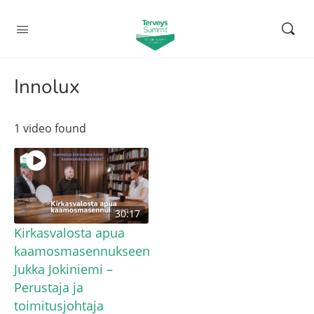
Innolux
1 video found
30:17
Kirkasvalosta apua
kaamosmasennukseen
Jukka Jokiniemi –
Perustaja ja
toimitusjohtaja