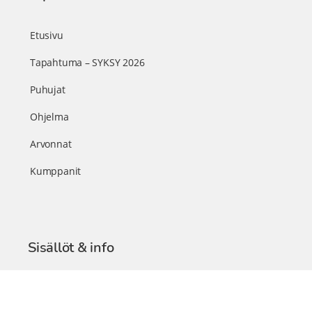
Etusivu
Tapahtuma – SYKSY 2026
Puhujat
Ohjelma
Arvonnat
Kumppanit
Sisällöt & info
TerveysSummit Podcast