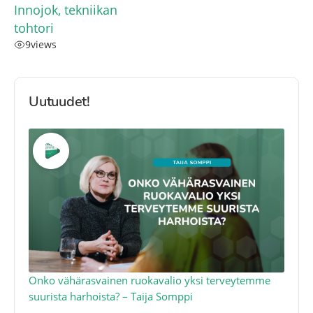
Innojok, tekniikan
tohtori
9
views
Uutuudet!
a
Onko vähärasvainen ruokavalio yksi terveytemme
Ko
suurista harhoista? – Taija Somppi
tod