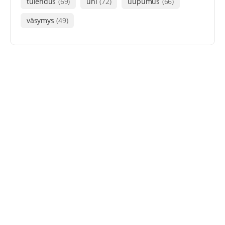
tulehdus
(69)
uni
(72)
uupumus
(66)
väsymys
(49)