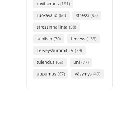
ravitsemus
(181)
ruokavalio
(66)
stressi
(92)
stressinhallinta
(58)
suolisto
(70)
terveys
(133)
TerveysSummit TV
(79)
tulehdus
(69)
uni
(77)
uupumus
(67)
väsymys
(49)