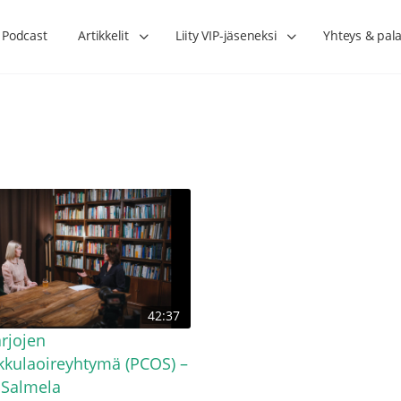
Podcast
Artikkelit
Liity VIP-jäseneksi
Yhteys & pala
Lihasharjoittelu on naisen tärkein
Verisuonet priimakun
42:37
hormonihoito – Kaisa Jaakkola
tuet verenkiertoa ruu
Hanna Voutilainen
rjojen
kulaoireyhtymä (PCOS) –
 Salmela