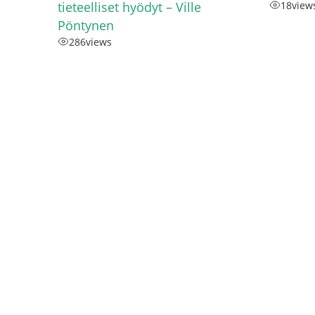
tieteelliset hyödyt – Ville
18
view
Pöntynen
286
views