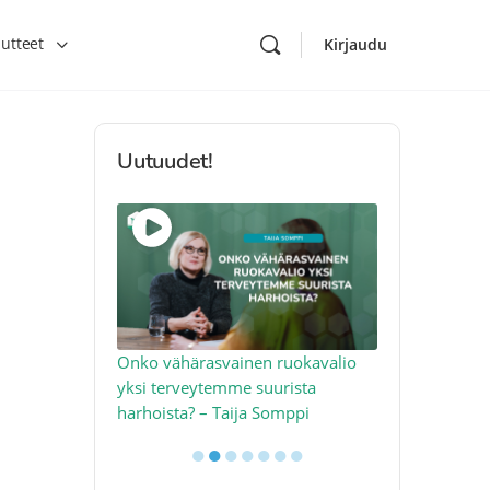
utteet
Kirjaudu
Uutuudet!
toon – näin
Onko vähärasvainen ruokavalio
Kolesteroli 
an voimalla –
yksi terveytemme suurista
sydäntervey
harhoista? – Taija Somppi
tekijää – Jo
●
●
●
●
●
●
●