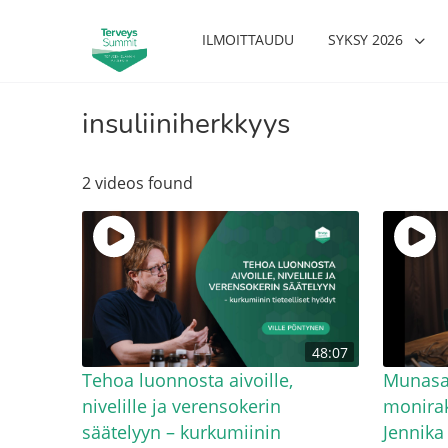
ILMOITTAUDU
SYKSY 2026
insuliiniherkkyys
2 videos found
48:07
Tehoa luonnosta aivoille,
Munasa
nivelille ja verensokerin
monirak
säätelyyn – kurkumiinin
Jennika