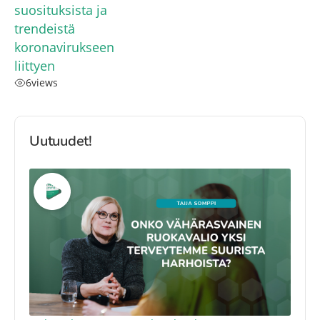
suosituksista ja
trendeistä
koronavirukseen
liittyen
6
views
Uutuudet!