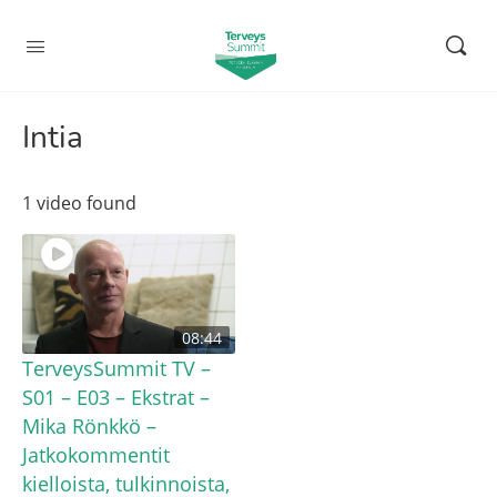
Intia
1 video found
08:44
TerveysSummit TV –
S01 – E03 – Ekstrat –
Mika Rönkkö –
Jatkokommentit
kielloista, tulkinnoista,