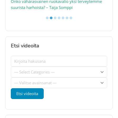
a
Onko vähärasvainen ruokavalio yksi terveytemme
Ko
suurista harhoista? – Taija Somppi
tod
●
●
●
●
●
●
●
Etsi videoita