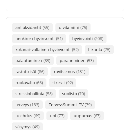
antioksidantit
(55)
d-vitamiini
(75)
henkinen hyvinvointi
(51)
hyvinvointi
(208)
kokonaisvaltainen hyvinvointi
(52)
liikunta
(75)
palautuminen
(89)
paraneminen
(53)
ravintolisät
(86)
ravitsemus
(181)
ruokavalio
(66)
stressi
(92)
stressinhallinta
(58)
suolisto
(70)
terveys
(133)
TerveysSummit TV
(79)
tulehdus
(69)
uni
(77)
uupumus
(67)
väsymys
(49)