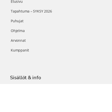
Etusivu
Tapahtuma – SYKSY 2026
Puhujat
Ohjelma
Arvonnat
Kumppanit
Sisällöt & info
TerveysSummit Podcast
Blogi – Artikkelit
Liity VIP-jäseneksi