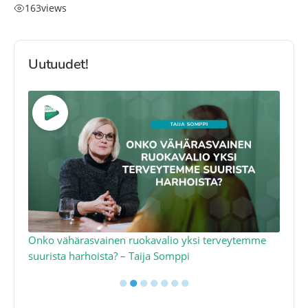
163
views
Uutuudet!
a
Onko vähärasvainen ruokavalio yksi terveytemme
Ko
suurista harhoista? – Taija Somppi
tod
●
●
●
●
●
●
●