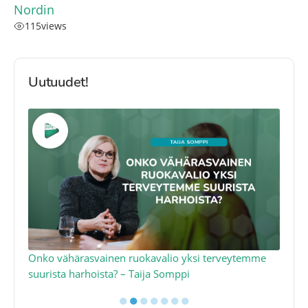
Nordin
115
views
Uutuudet!
a
Onko vähärasvainen ruokavalio yksi terveytemme
Ko
suurista harhoista? – Taija Somppi
tod
●
●
●
●
●
●
●