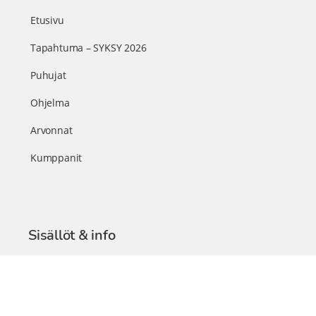
Etusivu
Tapahtuma – SYKSY 2026
Puhujat
Ohjelma
Arvonnat
Kumppanit
Sisällöt & info
TerveysSummit Podcast
Blogi – Artikkelit