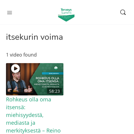
itsekurin voima
1 video found
58:23
Rohkeus olla oma
itsensä:
miehisyydestä,
mediasta ja
merkityksestä – Reino