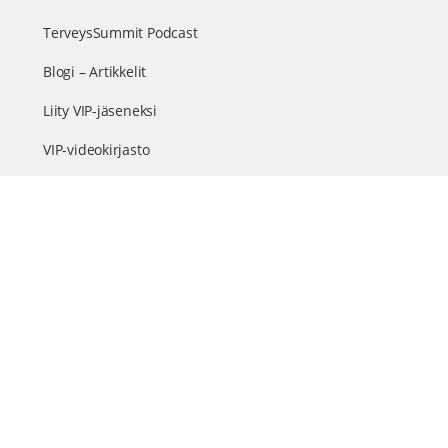
TerveysSummit Podcast
Blogi – Artikkelit
Liity VIP-jäseneksi
VIP-videokirjasto
FAQ – Usein kysyttyä
Yhteys & palautteet
Tiimi