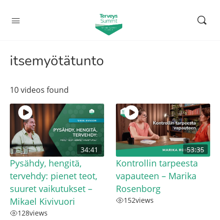
itsemyötätunto
10 videos found
34:41
53:35
Pysähdy, hengitä,
Kontrollin tarpeesta
tervehdy: pienet teot,
vapauteen – Marika
suuret vaikutukset –
Rosenborg
Mikael Kivivuori
152
views
128
views