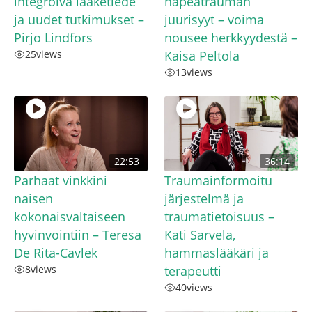
integroiva lääketiede
häpeätrauman
ja uudet tutkimukset –
juurisyyt – voima
Pirjo Lindfors
nousee herkkyydestä –
25
views
Kaisa Peltola
13
views
22:53
36:14
Parhaat vinkkini
Traumainformoitu
naisen
järjestelmä ja
kokonaisvaltaiseen
traumatietoisuus –
hyvinvointiin – Teresa
Kati Sarvela,
De Rita-Cavlek
hammaslääkäri ja
8
views
terapeutti
40
views