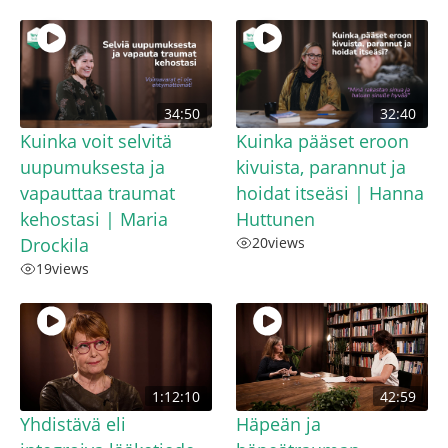
34:50
32:40
Kuinka voit selvitä
Kuinka pääset eroon
uupumuksesta ja
kivuista, parannut ja
vapauttaa traumat
hoidat itseäsi | Hanna
kehostasi | Maria
Huttunen
Drockila
20
views
19
views
1:12:10
42:59
Yhdistävä eli
Häpeän ja