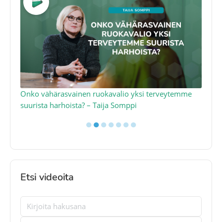
a
Onko vähärasvainen ruokavalio yksi terveytemme
Ko
suurista harhoista? – Taija Somppi
tod
●
●
●
●
●
●
●
Etsi videoita