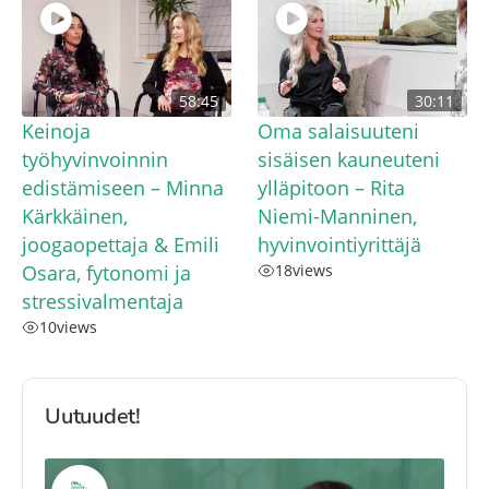
58:45
30:11
Keinoja
Oma salaisuuteni
työhyvinvoinnin
sisäisen kauneuteni
edistämiseen – Minna
ylläpitoon – Rita
Kärkkäinen,
Niemi-Manninen,
joogaopettaja & Emili
hyvinvointiyrittäjä
Osara, fytonomi ja
18
views
stressivalmentaja
10
views
Uutuudet!