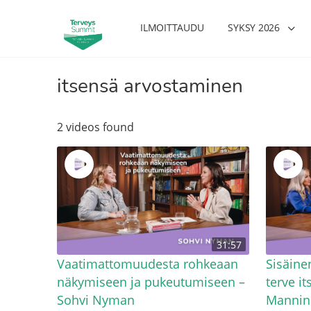
ILMOITTAUDU
SYKSY 2026
itsensä arvostaminen
2 videos found
sharjoittelu on naisen tärkein
Verisuonet priimakuntoon – näi
31:57
onihoito – Kaisa Jaakkola
tuet verenkiertoa ruuan voimall
Hanna Voutilainen
Vaatimattomuudesta rohkeaan
Sisäine
näkymiseen ja pukeutumiseen –
terve i
Sohvi Nyman
Mannin