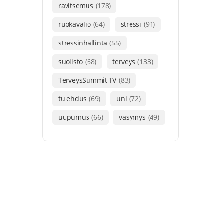
ravitsemus
(178)
ruokavalio
(64)
stressi
(91)
stressinhallinta
(55)
suolisto
(68)
terveys
(133)
TerveysSummit TV
(83)
tulehdus
(69)
uni
(72)
uupumus
(66)
väsymys
(49)