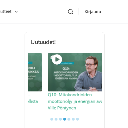
utteet
Kirjaudu
Uutuudet!
ikkea –
Q10: Mitokondrioiden
Miksi ahker
todellista
moottoriöljy ja energian avain –
miten sen vo
Ville Pöntynen
●
●
●
●
●
●
●