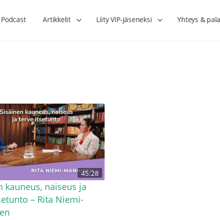
Podcast
Artikkelit
Liity VIP-jäseneksi
Yhteys & pala
n
Onko vähärasvainen ruokavalio
Kolesteroli ei kerro ka
45:28
a –
yksi terveytemme suurista
sydänterveyden kolme 
harhoista? – Taija Somppi
tekijää – Joni Laiho
n kauneus, naiseus ja
tsetunto – Rita Niemi-
en