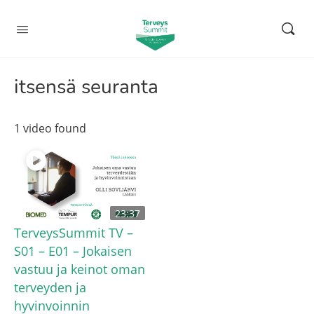
itsensä seuranta
1 video found
23:37
TerveysSummit TV –
S01 – E01 – Jokaisen
vastuu ja keinot oman
terveyden ja
hyvinvoinnin