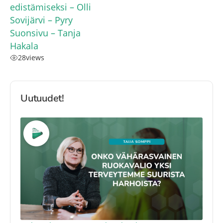
edistämiseksi – Olli
Sovijärvi – Pyry
Suonsivu – Tanja
Hakala
28
views
Uutuudet!