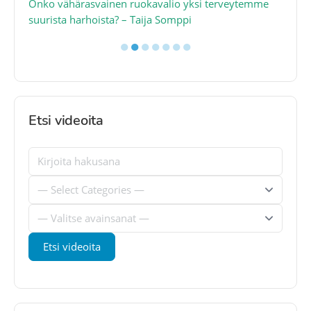
a
Onko vähärasvainen ruokavalio yksi terveytemme
Ko
suurista harhoista? – Taija Somppi
tod
●
●
●
●
●
●
●
Etsi videoita