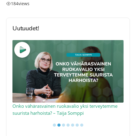
184
views
Uutuudet!
a
Onko vähärasvainen ruokavalio yksi terveytemme
Ko
suurista harhoista? – Taija Somppi
tod
●
●
●
●
●
●
●