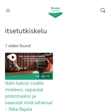
itsetutkiskelu
1 video found
42:15
Näin katsot sisälle
mieleesi, vapautat
potentiaalisi ja
saavutat mitä tahansa!
– Ilkka Rajala