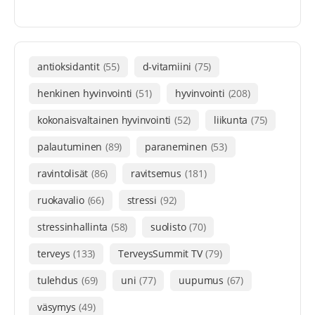
antioksidantit
(55)
d-vitamiini
(75)
henkinen hyvinvointi
(51)
hyvinvointi
(208)
kokonaisvaltainen hyvinvointi
(52)
liikunta
(75)
palautuminen
(89)
paraneminen
(53)
ravintolisät
(86)
ravitsemus
(181)
ruokavalio
(66)
stressi
(92)
stressinhallinta
(58)
suolisto
(70)
terveys
(133)
TerveysSummit TV
(79)
tulehdus
(69)
uni
(77)
uupumus
(67)
väsymys
(49)