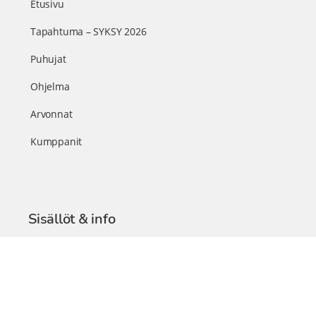
Etusivu
Tapahtuma – SYKSY 2026
Puhujat
Ohjelma
Arvonnat
Kumppanit
Sisällöt & info
TerveysSummit Podcast
Blogi – Artikkelit
Liity VIP-jäseneksi