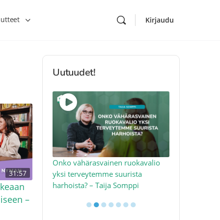
utteet
Kirjaudu
Uutuudet!
toon – näin
Onko vähärasvainen ruokavalio
Kolesteroli 
31:57
an voimalla –
yksi terveytemme suurista
sydäntervey
harhoista? – Taija Somppi
tekijää – Jo
hkeaan
iseen –
●
●
●
●
●
●
●