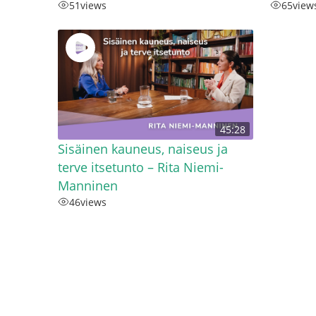
51
views
65
view
45:28
Sisäinen kauneus, naiseus ja
terve itsetunto – Rita Niemi-
Manninen
46
views