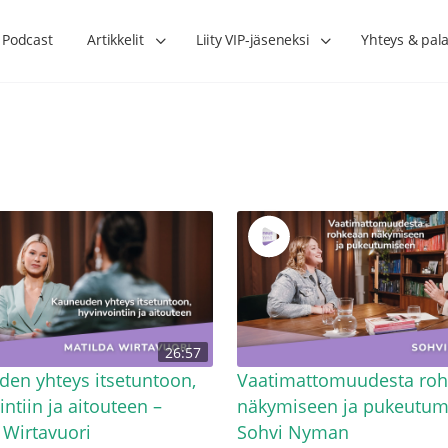
Podcast
Artikkelit
Liity VIP-jäseneksi
Yhteys & pala
Lihasharjoittelu on naisen tärkein
Verisuonet priimakun
26:57
hormonihoito – Kaisa Jaakkola
tuet verenkiertoa ruu
Hanna Voutilainen
en yhteys itsetuntoon,
Vaatimattomuudesta ro
intiin ja aitouteen –
näkymiseen ja pukeutum
 Wirtavuori
Sohvi Nyman