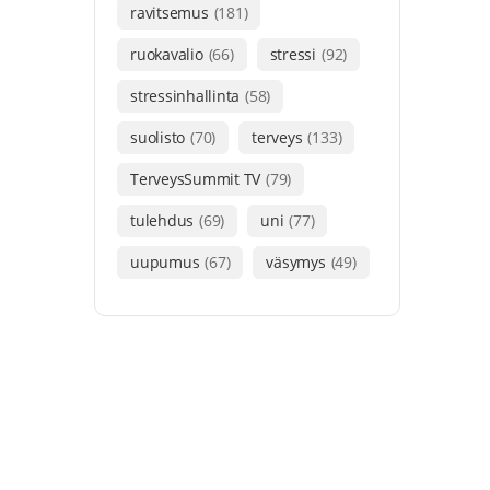
ravitsemus
(181)
ruokavalio
(66)
stressi
(92)
stressinhallinta
(58)
suolisto
(70)
terveys
(133)
TerveysSummit TV
(79)
tulehdus
(69)
uni
(77)
uupumus
(67)
väsymys
(49)