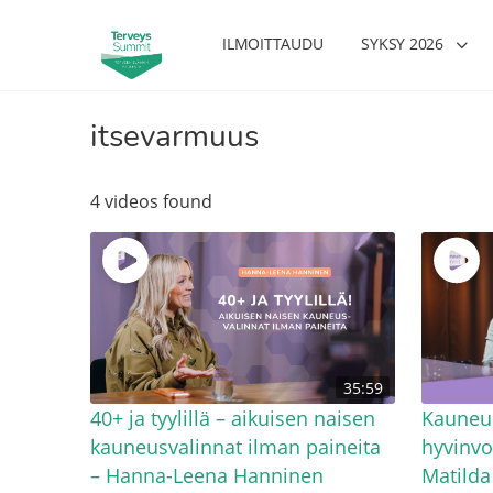
ILMOITTAUDU
SYKSY 2026
itsevarmuus
4 videos found
35:59
40+ ja tyylillä – aikuisen naisen
Kauneud
kauneusvalinnat ilman paineita
hyvinvo
– Hanna-Leena Hanninen
Matilda