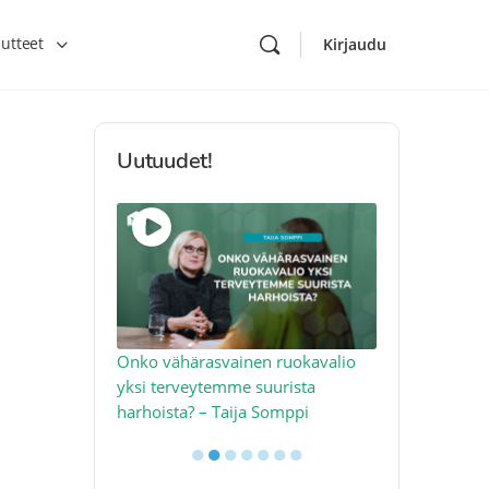
utteet
Kirjaudu
Uutuudet!
toon – näin
Onko vähärasvainen ruokavalio
Kolesteroli 
an voimalla –
yksi terveytemme suurista
sydäntervey
harhoista? – Taija Somppi
tekijää – Jo
●
●
●
●
●
●
●