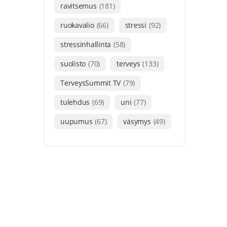
ravitsemus
(181)
ruokavalio
(66)
stressi
(92)
stressinhallinta
(58)
suolisto
(70)
terveys
(133)
TerveysSummit TV
(79)
tulehdus
(69)
uni
(77)
uupumus
(67)
väsymys
(49)