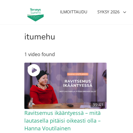
ILMOITTAUDU
SYKSY 2026
itumehu
1 video found
39:41
Ravitsemus ikääntyessä – mitä
lautasella pitäisi oikeasti olla –
Hanna Voutilainen