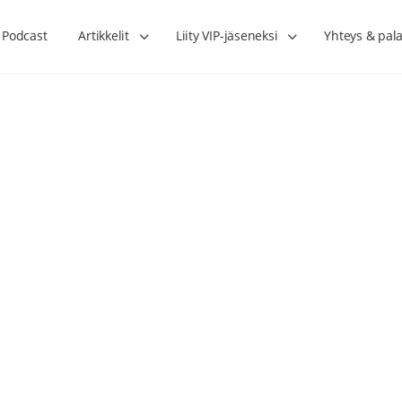
Podcast
Artikkelit
Liity VIP-jäseneksi
Yhteys & pala
Lihasharjoittelu on naisen tärkein
Verisuonet priimakun
hormonihoito – Kaisa Jaakkola
tuet verenkiertoa ruu
Hanna Voutilainen