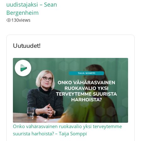
uudistajaksi – Sean
Bergenheim
130
views
Uutuudet!
a
Onko vähärasvainen ruokavalio yksi terveytemme
Ko
suurista harhoista? – Taija Somppi
tod