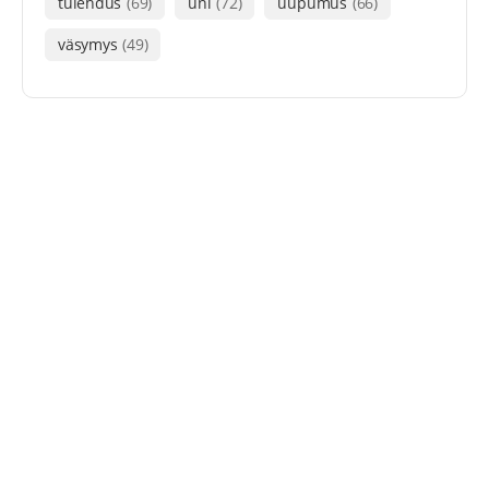
tulehdus
(69)
uni
(72)
uupumus
(66)
väsymys
(49)