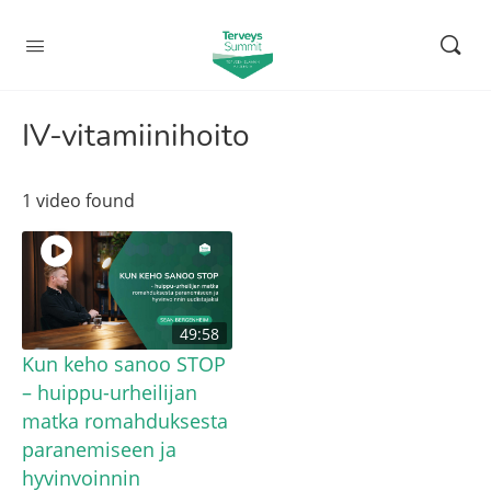
IV-vitamiinihoito
1 video found
49:58
Kun keho sanoo STOP
– huippu-urheilijan
matka romahduksesta
paranemiseen ja
hyvinvoinnin