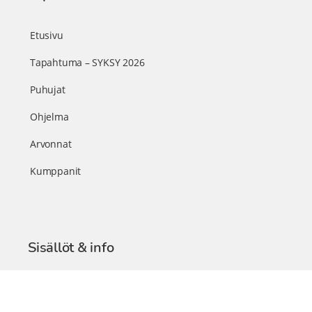
Etusivu
Tapahtuma – SYKSY 2026
Puhujat
Ohjelma
Arvonnat
Kumppanit
Sisällöt & info
TerveysSummit Podcast