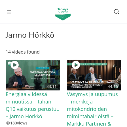
Jarmo Hörkkö
14 videos found
33:11
44:16
Energiaa viidessä
Väsymys ja uupumus
minuutissa – tähän
– merkkejä
Q10 vaikutus perustuu
mitokondrioiden
– Jarmo Hörkkö
toimintahäiriöistä –
180
views
Markku Partinen &