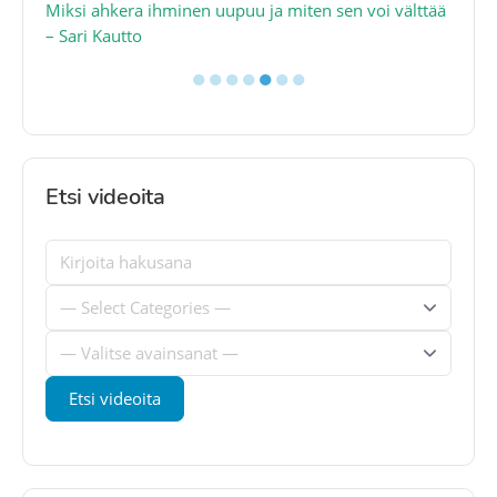
ain
Miksi ahkera ihminen uupuu ja miten sen voi välttää
Mi
– Sari Kautto
ja
●
●
●
●
●
●
●
Etsi videoita