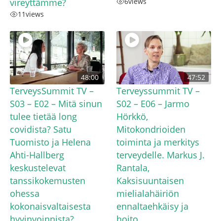
vireyttämme?
6
views
11
views
48:00
47:52
TerveysSummit TV –
Terveyssummit TV –
S03 – E02 – Mitä sinun
S02 – E06 – Jarmo
tulee tietää long
Hörkkö,
covidista? Satu
Mitokondrioiden
Tuomisto ja Helena
toiminta ja merkitys
Ahti-Hallberg
terveydelle. Markus J.
keskustelevat
Rantala,
tanssikokemusten
Kaksisuuntaisen
ohessa
mielialahäiriön
kokonaisvaltaisesta
ennaltaehkäisy ja
hyvinvoinnista?
hoito