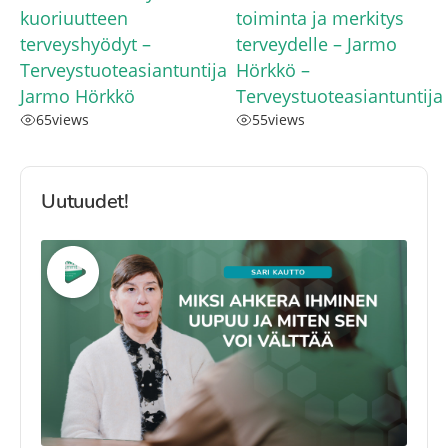
kuoriuutteen
toiminta ja merkitys
terveyshyödyt –
terveydelle – Jarmo
Terveystuoteasiantuntija
Hörkkö –
Jarmo Hörkkö
Terveystuoteasiantuntija
65
views
55
views
Uutuudet!