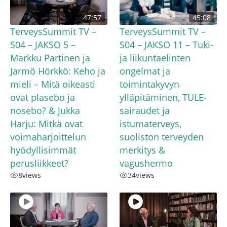
47:57
45:08
TerveysSummit TV –
TerveysSummit TV –
S04 – JAKSO 5 –
S04 – JAKSO 11 – Tuki-
Markku Partinen ja
ja liikuntaelinten
Jarmö Hörkkö: Keho ja
ongelmat ja
mieli – Mitä oikeasti
toimintakyvyn
ovat plasebo ja
ylläpitäminen, TULE-
nosebo? & Jukka
sairaudet ja
Harju: Mitkä ovat
istumaterveys,
voimaharjoittelun
suoliston terveyden
hyödyllisimmät
merkitys &
perusliikkeet?
vagushermo
8
views
34
views