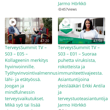
Jarmo Hörkkö
457
views
47:20
47:58
TerveysSummit TV –
TerveysSummit TV –
S03 – E05 –
S03 – E01 – Suoraa
Kollageenin merkitys
puhetta viruksista,
hyvinvoinnille.
rokotteista ja
Työhyvinvointivalmennus
immuniteettivajeesta.
lähi- ja etätyössä.
Asiantuntijoina
Joogan ja
yleislääkäri Erkki Antila
mindfulnessin
ja
terveysvaikutukset.
terveystuoteasiantuntija
Mikä syö tai lisää
Jarmo Hörkkö