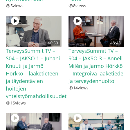
5
views
8
views
46:50
48:43
TerveysSummit TV –
TerveysSummit TV –
S04 – JAKSO 1 – Juhani
S04 – JAKSO 3 – Anneli
Knuuti ja Jarmö
Milén ja Jarmo Hörkkö
Hörkkö – lääketieteen
– Integroiva lääketiede
ja täydentävien
ja terveydenhuolto
hoitojen
14
views
yhteistyömahdollisuudet
15
views