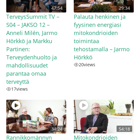
47:54
29:34
TerveysSummit TV –
Palauta henkinen ja
S04 – JAKSO 12 –
fyysinen energiasi
Anneli Milén, Jarmo
mitokondrioiden
Hörkkö ja Markku
toimintaa
Partinen:
tehostamalla – Jarmo
Terveydenhuolto ja
Hörkkö
mahdollisuudet
20
views
parantaa omaa
terveyttä
17
views
34:24
54:18
Rannikkomännyn
Mitokondrioiden