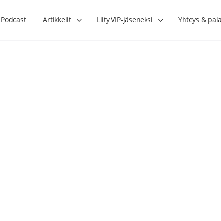
Podcast
Artikkelit
Liity VIP-jäseneksi
Yhteys & pala
Lihasharjoittelu on naisen tärkein
Verisuonet priimakun
hormonihoito – Kaisa Jaakkola
tuet verenkiertoa ruu
Hanna Voutilainen