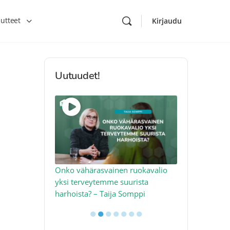
utteet
Kirjaudu
Uutuudet!
toon – näin
Onko vähärasvainen ruokavalio
Kolesteroli 
an voimalla –
yksi terveytemme suurista
sydäntervey
harhoista? – Taija Somppi
tekijää – Jo
●
●
●
●
●
●
●