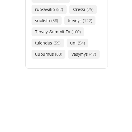
ruokavalio
(52)
stressi
(79)
suolisto
(58)
terveys
(122)
TerveysSummit TV
(100)
tulehdus
(59)
uni
(54)
uupumus
(63)
väsymys
(47)