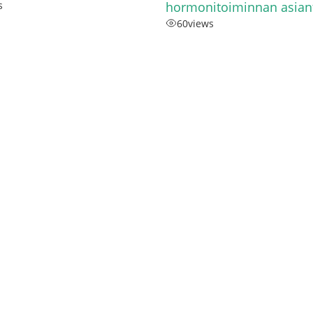
s
hormonitoiminnan asiant
60
views