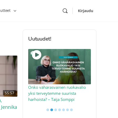
utteet
Kirjaudu
Uutuudet!
toon – näin
Onko vähärasvainen ruokavalio
Kolesteroli 
55:57
an voimalla –
yksi terveytemme suurista
sydäntervey
harhoista? – Taija Somppi
tekijää – Jo
,
 Jennika
●
●
●
●
●
●
●