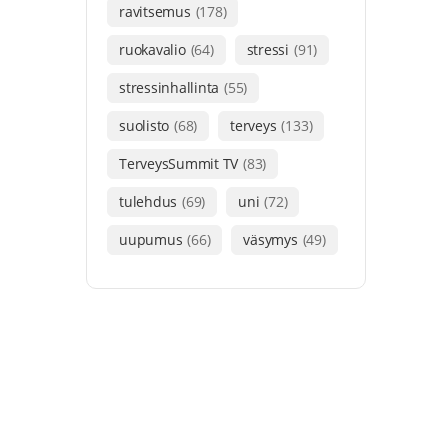
ravitsemus
(178)
ruokavalio
(64)
stressi
(91)
stressinhallinta
(55)
suolisto
(68)
terveys
(133)
TerveysSummit TV
(83)
tulehdus
(69)
uni
(72)
uupumus
(66)
väsymys
(49)