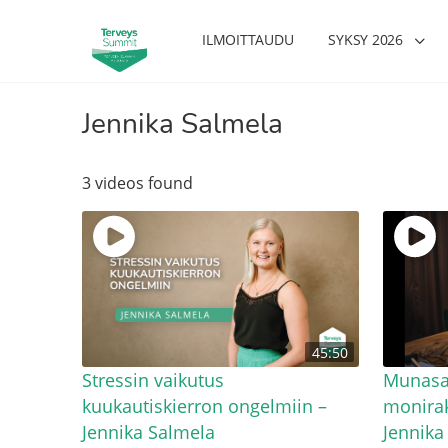
ILMOITTAUDU
SYKSY 2026
Jennika Salmela
3 videos found
45:50
Stressin vaikutus
Munasa
kuukautiskierron ongelmiin –
monirak
Jennika Salmela
Jennika