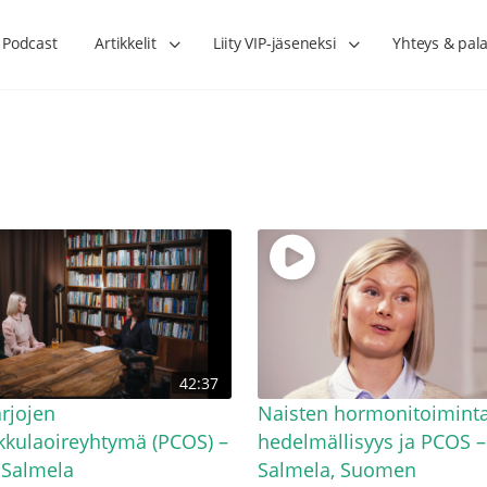
Podcast
Artikkelit
Liity VIP-jäseneksi
Yhteys & pala
Lihasharjoittelu on naisen tärkein
Verisuonet priimakun
42:37
hormonihoito – Kaisa Jaakkola
tuet verenkiertoa ruu
Hanna Voutilainen
rjojen
Naisten hormonitoiminta
kulaoireyhtymä (PCOS) –
hedelmällisyys ja PCOS –
 Salmela
Salmela, Suomen