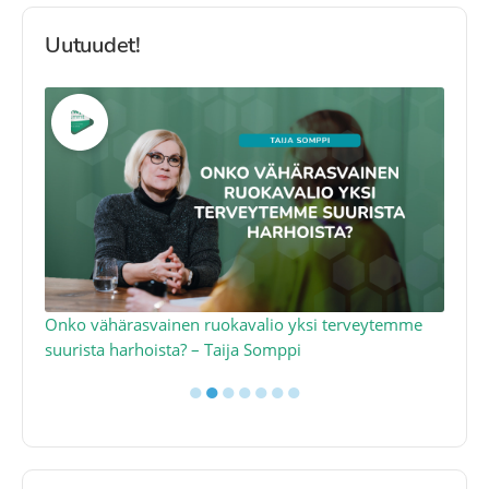
Uutuudet!
a
Onko vähärasvainen ruokavalio yksi terveytemme
Ko
suurista harhoista? – Taija Somppi
tod
●
●
●
●
●
●
●