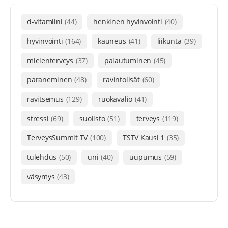
d-vitamiini
(44)
henkinen hyvinvointi
(40)
hyvinvointi
(164)
kauneus
(41)
liikunta
(39)
mielenterveys
(37)
palautuminen
(45)
paraneminen
(48)
ravintolisät
(60)
ravitsemus
(129)
ruokavalio
(41)
stressi
(69)
suolisto
(51)
terveys
(119)
TerveysSummit TV
(100)
TSTV Kausi 1
(35)
tulehdus
(50)
uni
(40)
uupumus
(59)
väsymys
(43)