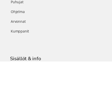
Puhujat
Ohjelma
Arvonnat
Kumppanit
Sisällöt & info
TerveysSummit Podcast
Blogi – Artikkelit
Liity VIP-jäseneksi
VIP-videokirjasto