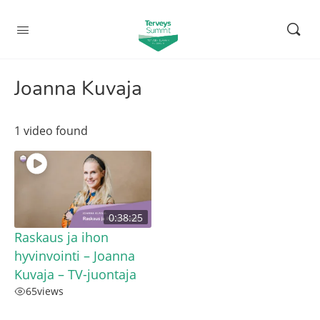
Joanna Kuvaja
1 video found
0:38:25
Raskaus ja ihon
hyvinvointi – Joanna
Kuvaja – TV-juontaja
65
views