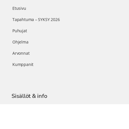
Etusivu
Tapahtuma – SYKSY 2026
Puhujat
Ohjelma
Arvonnat
Kumppanit
Sisällöt & info
TerveysSummit Podcast
Blogi – Artikkelit