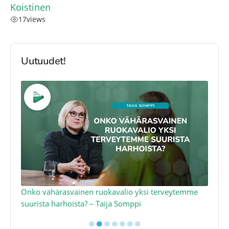
Koistinen
17
views
Uutuudet!
a
Onko vähärasvainen ruokavalio yksi terveytemme
Ko
suurista harhoista? – Taija Somppi
tod
●
●
●
●
●
●
●