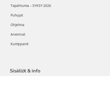
Tapahtuma – SYKSY 2026
Puhujat
Ohjelma
Arvonnat
Kumppanit
Sisällöt & info
TerveysSummit Podcast
Blogi – Artikkelit
Liity VIP-jäseneksi