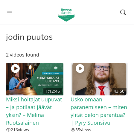
jodin puutos
2 videos found
1:12:46
43:50
Miksi hoitajat uupuvat
Usko omaan
– ja potilaat jäävät
paranemiseen – miten
yksin? – Melina
ylität pelon parantua?
Ruotsalainen
| Pyry Suonsivu
216
views
35
views