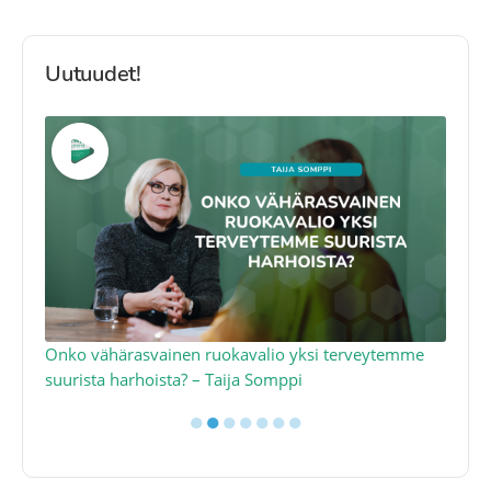
Uutuudet!
a
Onko vähärasvainen ruokavalio yksi terveytemme
Ko
suurista harhoista? – Taija Somppi
tod
●
●
●
●
●
●
●