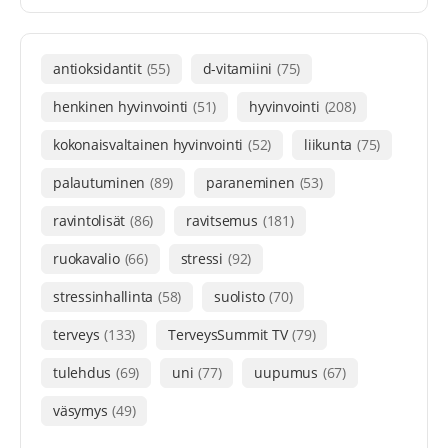
antioksidantit
(55)
d-vitamiini
(75)
henkinen hyvinvointi
(51)
hyvinvointi
(208)
kokonaisvaltainen hyvinvointi
(52)
liikunta
(75)
palautuminen
(89)
paraneminen
(53)
ravintolisät
(86)
ravitsemus
(181)
ruokavalio
(66)
stressi
(92)
stressinhallinta
(58)
suolisto
(70)
terveys
(133)
TerveysSummit TV
(79)
tulehdus
(69)
uni
(77)
uupumus
(67)
väsymys
(49)