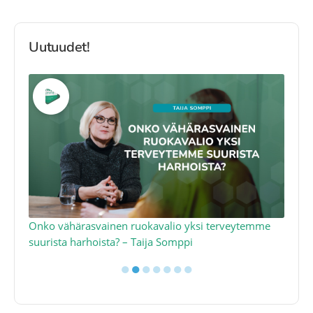
Uutuudet!
a
Onko vähärasvainen ruokavalio yksi terveytemme
Ko
suurista harhoista? – Taija Somppi
tod
●
●
●
●
●
●
●