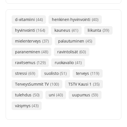
d-vitamiini
(44)
henkinen hyvinvointi
(40)
hyvinvointi
(164)
kauneus
(41)
liikunta
(39)
mielenterveys
(37)
palautuminen
(45)
paraneminen
(48)
ravintolisät
(60)
ravitsemus
(129)
ruokavalio
(41)
stressi
(69)
suolisto
(51)
terveys
(119)
TerveysSummit TV
(100)
TSTV Kausi 1
(35)
tulehdus
(50)
uni
(40)
uupumus
(59)
väsymys
(43)