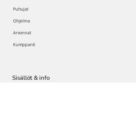
Puhujat
Ohjelma
Arvonnat
Kumppanit
Sisällöt & info
TerveysSummit Podcast
Blogi – Artikkelit
Liity VIP-jäseneksi
VIP-videokirjasto