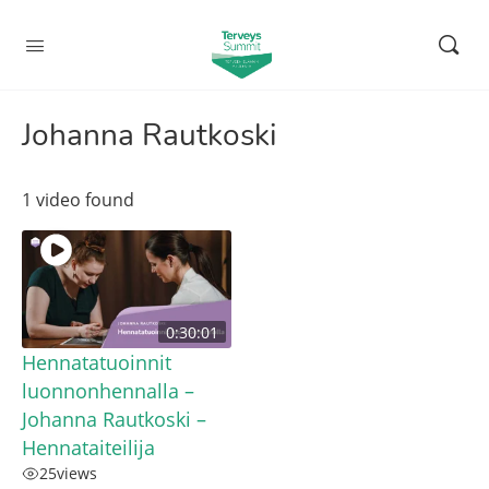
Johanna Rautkoski
1 video found
0:30:01
Hennatatuoinnit
luonnonhennalla –
Johanna Rautkoski –
Hennataiteilija
25
views