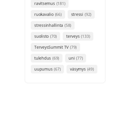
ravitsemus
(181)
ruokavalio
(66)
stressi
(92)
stressinhallinta
(58)
suolisto
(70)
terveys
(133)
TerveysSummit TV
(79)
tulehdus
(69)
uni
(77)
uupumus
(67)
väsymys
(49)