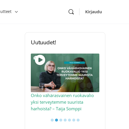
utteet
Kirjaudu
Uutuudet!
toon – näin
Onko vähärasvainen ruokavalio
Kolesteroli 
an voimalla –
yksi terveytemme suurista
sydäntervey
harhoista? – Taija Somppi
tekijää – Jo
●
●
●
●
●
●
●