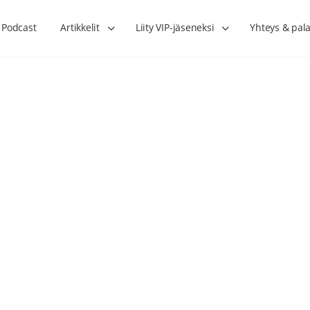
Podcast
Artikkelit
Liity VIP-jäseneksi
Yhteys & pala
Lihasharjoittelu on naisen tärkein
Verisuonet priimakun
hormonihoito – Kaisa Jaakkola
tuet verenkiertoa ruu
Hanna Voutilainen